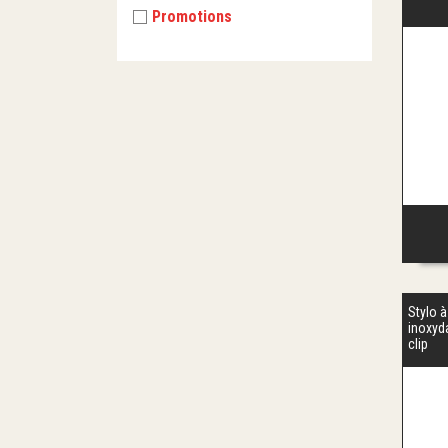
Promotions
Stylo à
inoxyd
clip