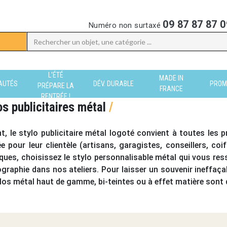
09 87 87 87 0
Numéro non surtaxé
L'ÉTÉ
MADE IN
AUTÉS
DÉV. DURABLE
PROM
PRÉPARE LA
FRANCE
RENTRÉE !
os publicitaires métal
/
t, le
stylo publicitaire métal
logoté convient à toutes les p
e pour leur clientèle (artisans, garagistes, conseillers, coi
ques, choisissez le
stylo personnalisable métal
qui vous res
raphie dans nos ateliers. Pour laisser un souvenir ineffaça
los métal haut de gamme
, bi-teintes ou à effet matière sont