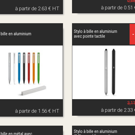
0,6
à partir de
0.51
à partir de
2.63 € HT
Stylo à bille en aluminium
-
 bille en aluminium
avec pointe tactile
3,1
à partir de
2.33
à partir de
1.56 € HT
Stylo à bille en aluminium
 bille en métal avec