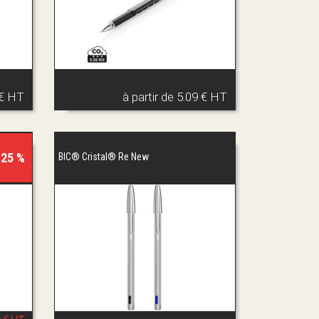
 € HT
à partir de
5.09 € HT
 25 %
BIC® Cristal® Re New