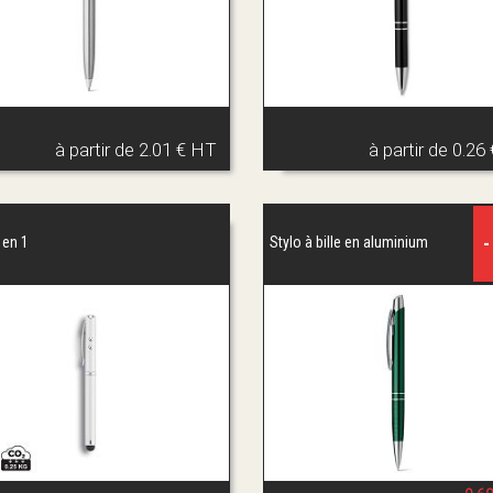
à partir de
2.01 € HT
à partir de
0.26
-
 en 1
Stylo à bille en aluminium