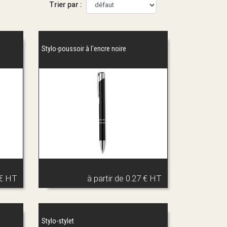
Trier par :
Stylo-poussoir à l'encre noire
 € HT
à partir de
0.27 € HT
Stylo-stylet