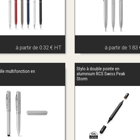
à partir de
0.32 € HT
à partir de
1.83
Stylo à double pointe en
ille multifonction en
aluminium RCS Swiss Peak
Storm