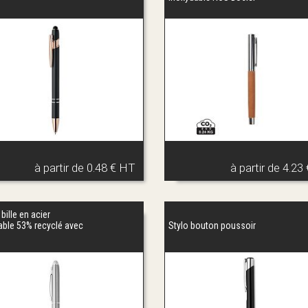
à partir de
0.48 € HT
à partir de
4.23
 bille en acier
able 53% recyclé avec
Stylo bouton poussoir