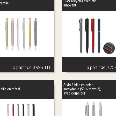
(94% recyclé) avec clip
tactile
innovant
à partir de
0.92 € HT
à partir de
0.75
Stylo à bille en acier
 bille en métal
inoxydable (53 % recyclé),
avec corps bril