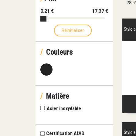
78 r
0.21 €
17.37 €
Stylo b
Réinitialiser
/
Couleurs
/
Matière
Acier inoxydable
Stylo 
Certification ALVS