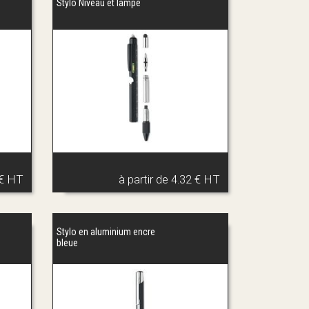
Stylo Niveau et lampe
 € HT
à partir de
4.32 € HT
Stylo en aluminium encre
bleue