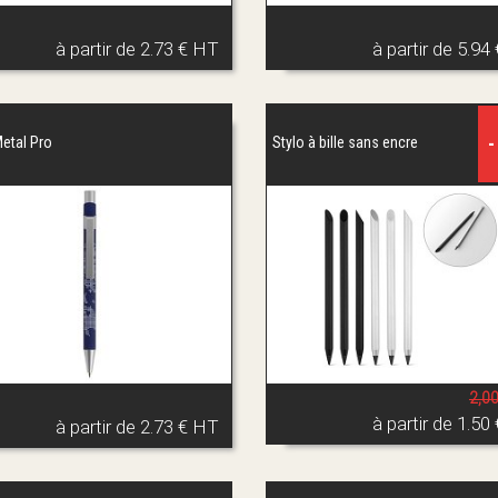
à partir de
2.73 € HT
à partir de
5.94
-
etal Pro
Stylo à bille sans encre
2,0
à partir de
1.50
à partir de
2.73 € HT