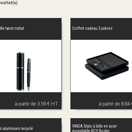
ésultat(s)
ille twist métal
Coffret cadeau 3 pièces
à partir de
3.59 € HT
à partir de
8.84
VINGA Stylo à bille en acier
en aluminium recyclé
inoxydable RCS Bosler