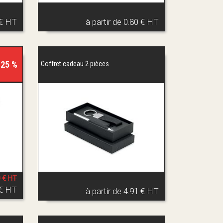
 € HT
à partir de
0.80 € HT
 25 %
Coffret cadeau 2 pièces
0 € HT
 € HT
à partir de
4.91 € HT