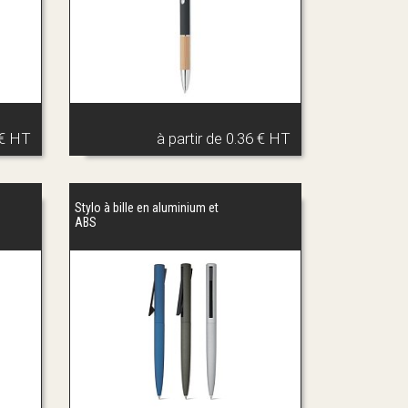
 € HT
à partir de
0.36 € HT
Stylo à bille en aluminium et
ABS