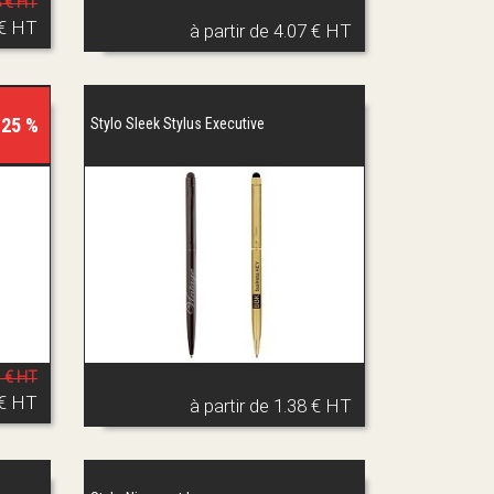
8 € HT
 € HT
à partir de
4.07 € HT
 25 %
Stylo Sleek Stylus Executive
1 € HT
 € HT
à partir de
1.38 € HT