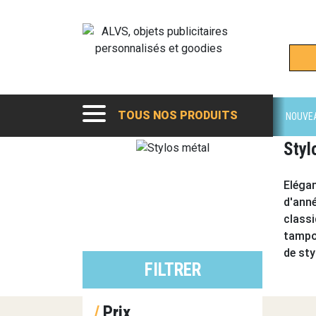
TOUS NOS PRODUITS
NOUVE
Styl
Elégan
d'anné
classi
tampog
de
sty
FILTRER
×
/
Prix