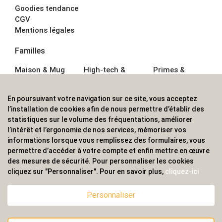
Goodies tendance
CGV
Mentions légales
Familles
Maison & Mug
High-tech &
Primes &
Auto &
Multimédia
Goodies
Outillage
Parapluies
Alimentation &
En poursuivant votre navigation sur ce site, vous acceptez
Écriture
Sport &
Boisson
l’installation de cookies afin de nous permettre d’établir des
Bagagerie sacs
Outdoor
Textile &
statistiques sur le volume des fréquentations, améliorer
Enfant
Casquette
l’intérêt et l’ergonomie de nos services, mémoriser vos
Accessoires de
informations lorsque vous remplissez des formulaires, vous
bureau
permettre d’accéder à votre compte et enfin mettre en œuvre
ALVS, fournisseur d'objets publicitaires, pour les
des mesures de sécurité. Pour personnaliser les cookies
cliquez sur "Personnaliser". Pour en savoir plus,
cliquez-ici
professionnels. Une implantation nationale, une
couverture internationale.
Personnaliser