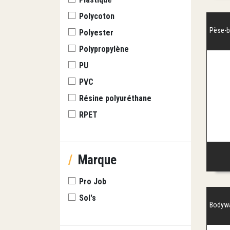
Polycoton
Pèse-b
Polyester
Polypropylène
PU
PVC
Résine polyuréthane
RPET
/
Marque
Pro Job
Sol's
Bodywa