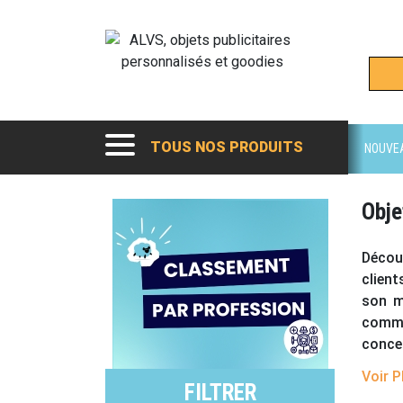
TOUS NOS PRODUITS
NOUVE
Obje
Découv
client
son m
commu
conce
l'immo
Voir P
valeur
FILTRER