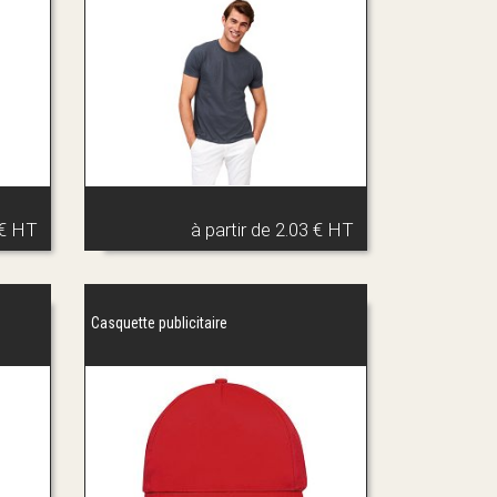
 € HT
à partir de
2.03 € HT
Casquette publicitaire