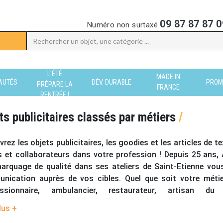
09 87 87 87 0
Numéro non surtaxé
L'ÉTÉ
MADE IN
AUTÉS
DÉV. DURABLE
PROM
PRÉPARE LA
FRANCE
RENTRÉE !
ts publicitaires classés par métiers
/
rez les objets publicitaires, les
goodies et les articles de t
s et collaborateurs dans votre profession ! Depuis 25 ans, AL
arquage de qualité dans ses ateliers de Saint-Etienne vo
nication auprès de vos cibles. Quel que soit votre métie
ssionnaire
,
ambulancier,
restaurateur,
artisan du
bilier
,
pharmacien et professionnels de la santé
,
coiffeur,
lus +
s sûres ALVS !