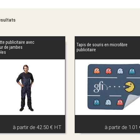
ésultats
te publicitaire avec
Tapis de souris en microfibre
ur de jambes
publicitaire
bles
à partir de
42.50 € HT
à partir de
1.01