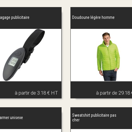
agage publicitaire
Doudoune légère homme
à partir de
3.18 € HT
à partir de
29.18
Sweatshirt publicitaire pas
rmer unisexe
cher