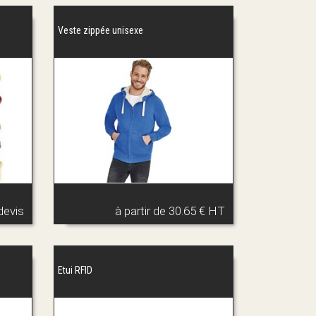
Veste zippée unisexe
devis
à partir de
30.65 € HT
Etui RFID