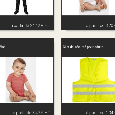
à partir de
24.42 € HT
à partir de
3.20
ébé
Gilet de sécurité pour adulte
à partir de
3.47 € HT
à partir de
1.94