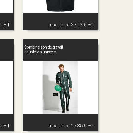
 € HT
à partir de
37.13 € HT
Combinaison de travail
double zip unisexe
 € HT
à partir de
27.35 € HT