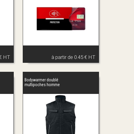
 € HT
à partir de
0.45 € HT
Bodywarmer doublé
multipoches homme