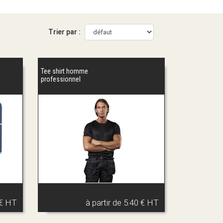
Trier par :
Tee shirt homme
professionnel
 € HT
à partir de
5.40 € HT