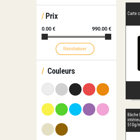
Carte 
/
Prix
0.00 €
990.00 €
Réinitialiser
/
Couleurs
Bâche 
intérie
510g/