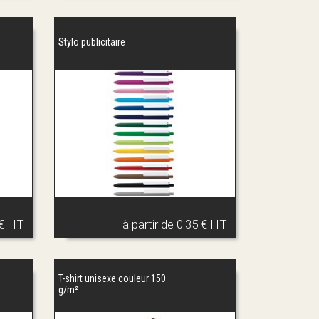
Stylo publicitaire
 € HT
à partir de
0.35 € HT
T-shirt unisexe couleur 150
g/m²