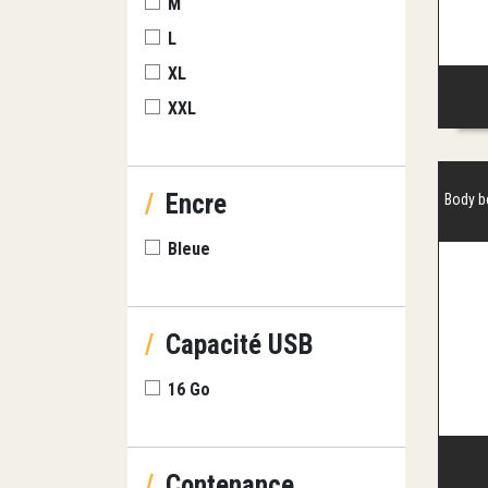
M
L
XL
XXL
/
Encre
Body b
Bleue
/
Capacité USB
16 Go
/
Contenance