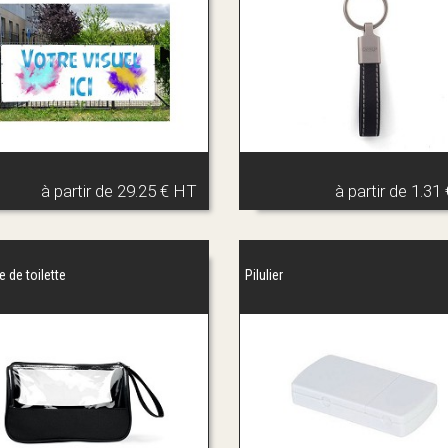
à partir de
29.25 € HT
à partir de
1.31
 de toilette
Pilulier