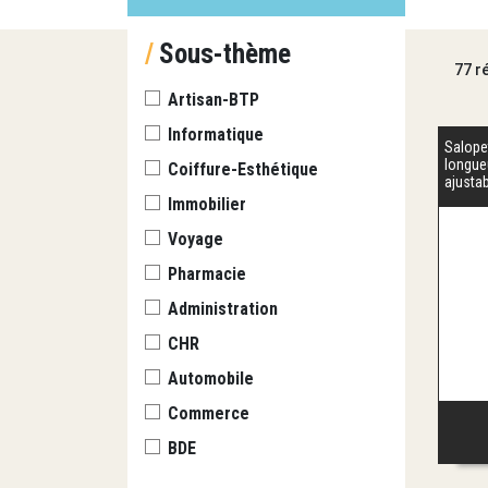
×
/
Sous-thème
77 r
Artisan-BTP
Informatique
Salopet
longue
Coiffure-Esthétique
ajusta
Immobilier
Voyage
Pharmacie
Administration
CHR
Automobile
Commerce
BDE