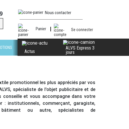
Nous contacter
9
Panier
Se connecter
OTIONS
ALVS Express 3
Actus
jours
extile promotionnel
les plus appréciés par vos
VS, spécialiste de l'objet publicitaire et de
us conseille et vous accompagne dans votre
r :
institutionnels
,
commerçant
,
garagiste,
 bâtiment ou autre
,
spécialistes de
 esthéticienne
...
inspirez vous des sélections