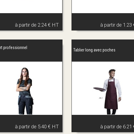
à partir de
2.24 € HT
à partir de
1.23
rt professionnel
Tablier long avec poches
e
à partir de
5.40 € HT
à partir de
6.21