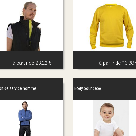
à partir de
23.22 € HT
à partir de
13.38
on de service homme
Body pour bébé