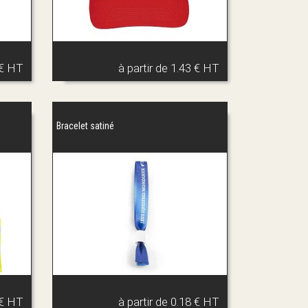
 € HT
à partir de
1.43 € HT
Bracelet satiné
 € HT
à partir de
0.18 € HT