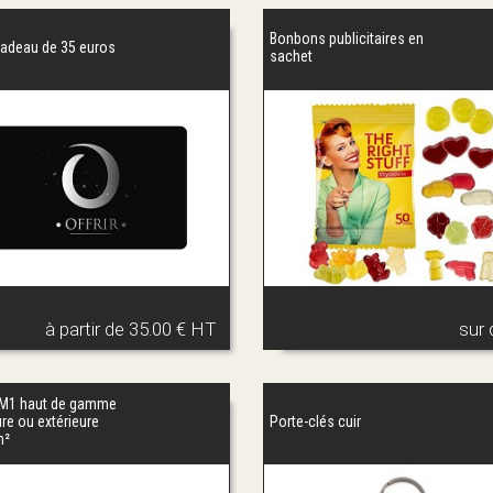
Bonbons publicitaires en
cadeau de 35 euros
sachet
à partir de
35.00 € HT
sur 
M1 haut de gamme
ure ou extérieure
Porte-clés cuir
m²