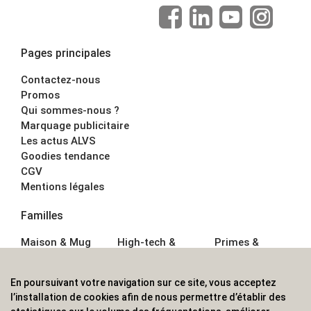
Pages principales
Contactez-nous
Promos
Qui sommes-nous ?
Marquage publicitaire
Les actus ALVS
Goodies tendance
CGV
Mentions légales
Familles
Maison & Mug
High-tech &
Primes &
Auto &
Multimédia
Goodies
Outillage
Parapluies
Alimentation &
En poursuivant votre navigation sur ce site, vous acceptez
Écriture
Sport &
Boisson
l’installation de cookies afin de nous permettre d’établir des
Bagagerie sacs
Outdoor
Textile &