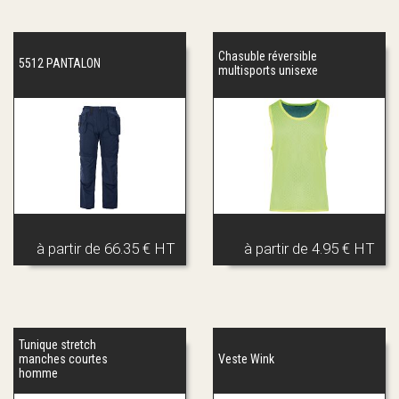
Chasuble réversible
5512 PANTALON
multisports unisexe
à partir de
66.35 € HT
à partir de
4.95 € HT
Tunique stretch
manches courtes
Veste Wink
homme