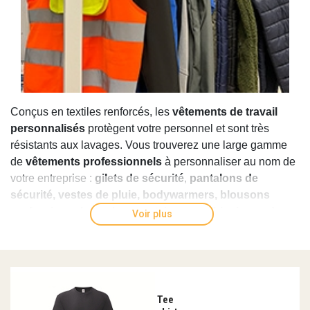
Conçus en textiles renforcés, les
vêtements de travail
personnalisés
protègent votre personnel et sont très
résistants aux lavages. Vous trouverez une large gamme
de
vêtements professionnels
à personnaliser au nom de
votre entreprise :
gilets de sécurité
,
pantalons de
sécurité,
vestes de pluie, bodywarmers, blousons
professionnels, parkas
, pantalons,
combinaisons de
Voir plus
travail
ou bermudas (voir aussi les g
oodies de l'artisan
BTP
). Ils sont équipés de nombreuses poches sécurisées.
Des
tenues de travail personnalisables
spécifiques
(cuisinier, serveur) sont également disponibles ainsi que
de nombreux accessoires : gants, poches amovibles,
Tee