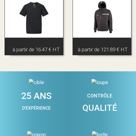
à partir de
16.47 € HT
à partir de
121.89 € HT
25 ANS
CONTRÔLE
QUALITÉ
D'EXPÉRIENCE