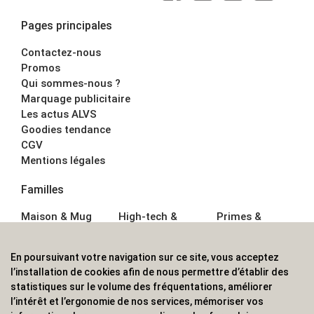
Pages principales
Contactez-nous
Promos
Qui sommes-nous ?
Marquage publicitaire
Les actus ALVS
Goodies tendance
CGV
Mentions légales
Familles
Maison & Mug
High-tech &
Primes &
Auto &
Multimédia
Goodies
Outillage
Parapluies
Alimentation &
En poursuivant votre navigation sur ce site, vous acceptez
Écriture
Sport &
Boisson
l’installation de cookies afin de nous permettre d’établir des
Bagagerie sacs
Outdoor
Textile &
statistiques sur le volume des fréquentations, améliorer
Enfant
Casquette
l’intérêt et l’ergonomie de nos services, mémoriser vos
Accessoires de