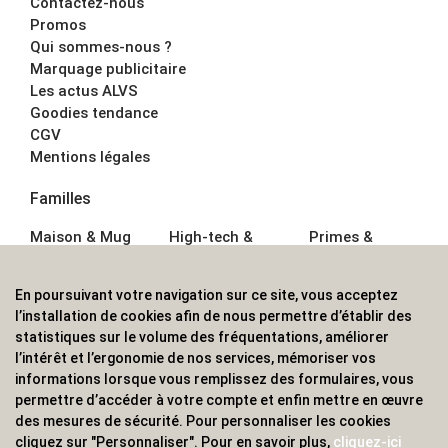
Contactez-nous
Promos
Qui sommes-nous ?
Marquage publicitaire
Les actus ALVS
Goodies tendance
CGV
Mentions légales
Familles
Maison & Mug
High-tech &
Primes &
Auto &
Multimédia
Goodies
Outillage
Parapluies
Alimentation &
En poursuivant votre navigation sur ce site, vous acceptez
Écriture
Sport &
Boisson
l’installation de cookies afin de nous permettre d’établir des
Bagagerie sacs
Outdoor
Textile &
statistiques sur le volume des fréquentations, améliorer
Enfant
Casquette
l’intérêt et l’ergonomie de nos services, mémoriser vos
Accessoires de
informations lorsque vous remplissez des formulaires, vous
bureau
permettre d’accéder à votre compte et enfin mettre en œuvre
ALVS, fournisseur d'objets publicitaires, pour les
des mesures de sécurité. Pour personnaliser les cookies
cliquez sur "Personnaliser". Pour en savoir plus,
cliquez-ici
professionnels. Une implantation nationale, une