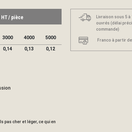
 HT / pièce
Livraison sous 5 à
ouvrés (délai préci
commande)
3000
4000
5000
Franco à partir de
0,14
0,13
0,12
ssion
 pas cher et léger, ce qui en