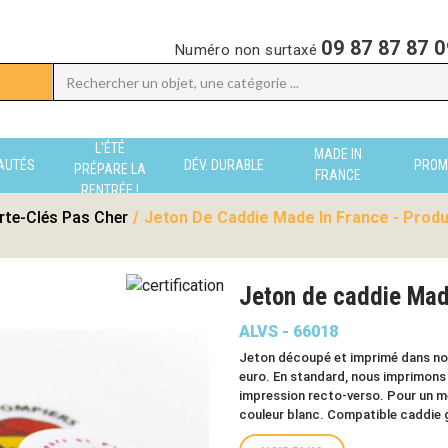
09 87 87 87 0
Numéro non surtaxé
L'ÉTÉ
MADE IN
AUTÉS
DÉV. DURABLE
PROM
PRÉPARE LA
FRANCE
RENTRÉE !
rte-Clés Pas Cher
/
Jeton De Caddie Made In France - Produ
Jeton de caddie Ma
ALVS - 66018
Jeton découpé et imprimé dans nos 
euro. En standard, nous imprimons l
impression recto-verso. Pour un mei
couleur blanc. Compatible caddie 