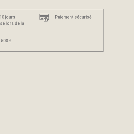
 10 jours
Paiement sécurisé
sé lors de la
 500 €