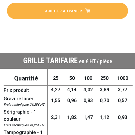
AJOUTER AU PANIER
GRILLE TARIFAIRE
en € HT / pièce
Quantité
25
50
100
250
1000
4,27
4,14
4,02
3,89
3,77
Prix produit
Gravure laser
1,55
0,96
0,83
0,70
0,57
Frais techniques 26,25€ HT
Sérigraphie - 1
2,31
1,82
1,47
1,12
0,93
couleur
Frais techniques 41,25€ HT
Tampographie - 1