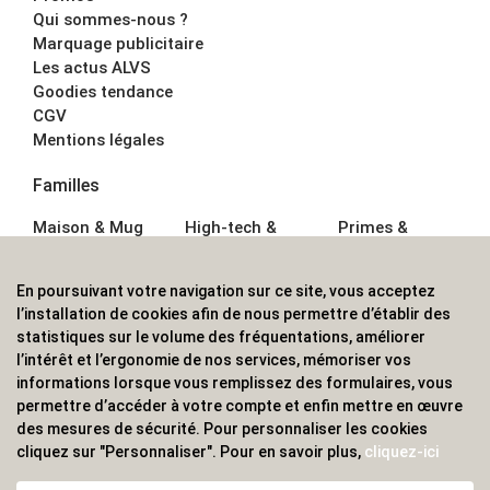
Qui sommes-nous ?
Marquage publicitaire
Les actus ALVS
Goodies tendance
CGV
Mentions légales
Familles
Maison & Mug
High-tech &
Primes &
Auto &
Multimédia
Goodies
Outillage
Parapluies
Alimentation &
En poursuivant votre navigation sur ce site, vous acceptez
Écriture
Sport &
Boisson
l’installation de cookies afin de nous permettre d’établir des
Bagagerie sacs
Outdoor
Textile &
statistiques sur le volume des fréquentations, améliorer
Enfant
Casquette
l’intérêt et l’ergonomie de nos services, mémoriser vos
Accessoires de
informations lorsque vous remplissez des formulaires, vous
bureau
permettre d’accéder à votre compte et enfin mettre en œuvre
ALVS, fournisseur d'objets publicitaires, pour les
des mesures de sécurité. Pour personnaliser les cookies
cliquez sur "Personnaliser". Pour en savoir plus,
cliquez-ici
professionnels. Une implantation nationale, une
couverture internationale.