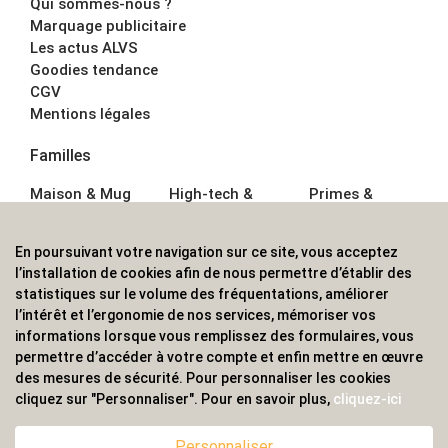
Qui sommes-nous ?
Marquage publicitaire
Les actus ALVS
Goodies tendance
CGV
Mentions légales
Familles
Maison & Mug
High-tech &
Primes &
Auto &
Multimédia
Goodies
Outillage
Parapluies
Alimentation &
En poursuivant votre navigation sur ce site, vous acceptez
Écriture
Sport &
Boisson
l’installation de cookies afin de nous permettre d’établir des
Bagagerie sacs
Outdoor
Textile &
statistiques sur le volume des fréquentations, améliorer
Enfant
Casquette
l’intérêt et l’ergonomie de nos services, mémoriser vos
Accessoires de
informations lorsque vous remplissez des formulaires, vous
bureau
permettre d’accéder à votre compte et enfin mettre en œuvre
ALVS, fournisseur d'objets publicitaires, pour les
des mesures de sécurité. Pour personnaliser les cookies
cliquez sur "Personnaliser". Pour en savoir plus,
cliquez-ici
professionnels. Une implantation nationale, une
couverture internationale.
Personnaliser