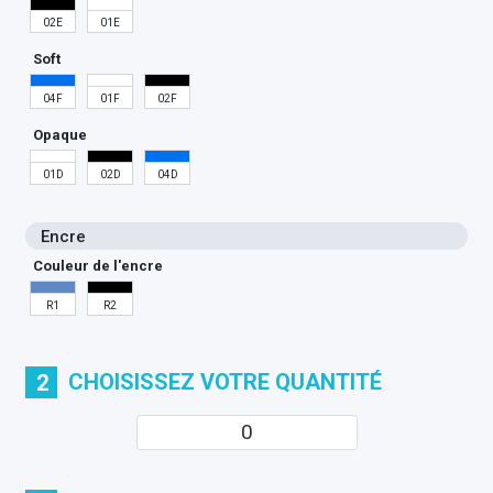
02E
01E
Soft
04F
01F
02F
Opaque
01D
02D
04D
Encre
Couleur de l'encre
R1
R2
CHOISISSEZ VOTRE QUANTITÉ
2