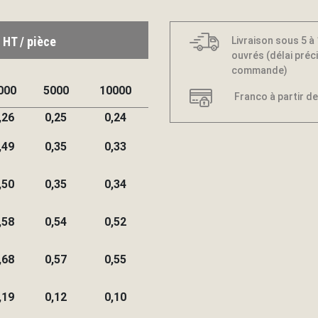
 HT / pièce
Livraison sous 5 à
ouvrés (délai préci
commande)
000
5000
10000
Franco à partir de
,26
0,25
0,24
,49
0,35
0,33
,50
0,35
0,34
,58
0,54
0,52
,68
0,57
0,55
,19
0,12
0,10