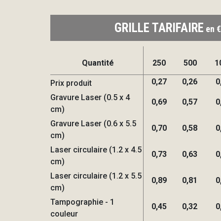
GRILLE TARIFAIRE
en €
Quantité
250
500
1
0,27
0,26
0
Prix produit
Gravure Laser (0.5 x 4
0,69
0,57
0
cm)
Gravure Laser (0.6 x 5.5
0,70
0,58
0
cm)
Laser circulaire (1.2 x 4.5
0,73
0,63
0
cm)
Laser circulaire (1.2 x 5.5
0,89
0,81
0
cm)
Tampographie - 1
0,45
0,32
0
couleur