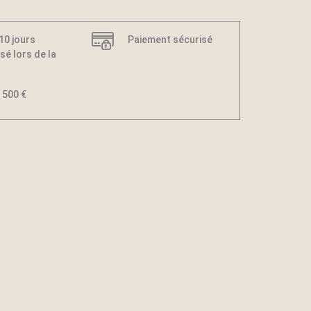
 10 jours
Paiement sécurisé
sé lors de la
 500 €