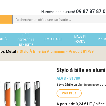
09 87 87 87 0
Numéro non surtaxé
L'ÉTÉ
MADE IN
AUTÉS
DÉV. DURABLE
PROM
PRÉPARE LA
FRANCE
RENTRÉE !
los Métal
/
Stylo À Bille En Aluminium - Produit 81789
Stylo à bille en alu
ALVS - 81789
Stylo à bille en aluminium avec co
VOIR PLUS
A partir de
0,24 €
HT / pièce