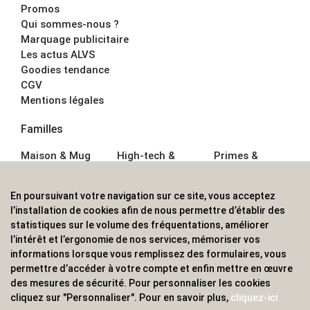
Promos
Qui sommes-nous ?
Marquage publicitaire
Les actus ALVS
Goodies tendance
CGV
Mentions légales
Familles
Maison & Mug
High-tech &
Primes &
Auto &
Multimédia
Goodies
Outillage
Parapluies
Alimentation &
En poursuivant votre navigation sur ce site, vous acceptez
Écriture
Sport &
Boisson
l’installation de cookies afin de nous permettre d’établir des
Bagagerie sacs
Outdoor
Textile &
statistiques sur le volume des fréquentations, améliorer
Enfant
Casquette
l’intérêt et l’ergonomie de nos services, mémoriser vos
Accessoires de
informations lorsque vous remplissez des formulaires, vous
bureau
permettre d’accéder à votre compte et enfin mettre en œuvre
ALVS, fournisseur d'objets publicitaires, pour les
des mesures de sécurité. Pour personnaliser les cookies
cliquez sur "Personnaliser". Pour en savoir plus,
cliquez-ici
professionnels. Une implantation nationale, une