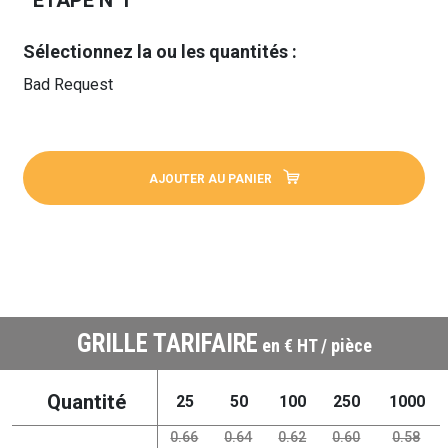
ÉTAPE N°1
Sélectionnez la ou les quantités :
Bad Request
AJOUTER AU PANIER
GRILLE TARIFAIRE
en € HT / pièce
Quantité
25
50
100
250
1000
0.66
0.64
0.62
0.60
0.58