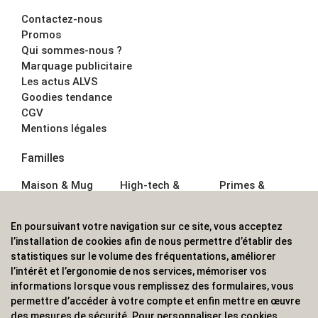
Contactez-nous
Promos
Qui sommes-nous ?
Marquage publicitaire
Les actus ALVS
Goodies tendance
CGV
Mentions légales
Familles
Maison & Mug
High-tech &
Primes &
Auto &
Multimédia
Goodies
Outillage
Parapluies
Alimentation &
En poursuivant votre navigation sur ce site, vous acceptez
Écriture
Sport &
Boisson
l’installation de cookies afin de nous permettre d’établir des
Bagagerie sacs
Outdoor
Textile &
statistiques sur le volume des fréquentations, améliorer
Enfant
Casquette
l’intérêt et l’ergonomie de nos services, mémoriser vos
Accessoires de
informations lorsque vous remplissez des formulaires, vous
bureau
permettre d’accéder à votre compte et enfin mettre en œuvre
ALVS, fournisseur d'objets publicitaires, pour les
des mesures de sécurité. Pour personnaliser les cookies