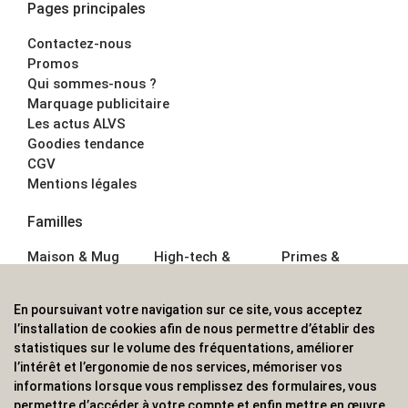
Pages principales
Contactez-nous
Promos
Qui sommes-nous ?
Marquage publicitaire
Les actus ALVS
Goodies tendance
CGV
Mentions légales
Familles
Maison & Mug
High-tech &
Primes &
Auto &
Multimédia
Goodies
Outillage
Parapluies
Alimentation &
En poursuivant votre navigation sur ce site, vous acceptez
Écriture
Sport &
Boisson
l’installation de cookies afin de nous permettre d’établir des
Bagagerie sacs
Outdoor
Textile &
statistiques sur le volume des fréquentations, améliorer
Enfant
Casquette
l’intérêt et l’ergonomie de nos services, mémoriser vos
Accessoires de
informations lorsque vous remplissez des formulaires, vous
bureau
permettre d’accéder à votre compte et enfin mettre en œuvre