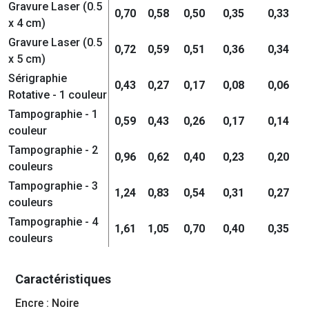
Gravure Laser (0.5
0,70
0,58
0,50
0,35
0,33
x 4 cm)
Gravure Laser (0.5
0,72
0,59
0,51
0,36
0,34
x 5 cm)
Sérigraphie
0,43
0,27
0,17
0,08
0,06
Rotative - 1 couleur
Tampographie - 1
0,59
0,43
0,26
0,17
0,14
couleur
Tampographie - 2
0,96
0,62
0,40
0,23
0,20
couleurs
Tampographie - 3
1,24
0,83
0,54
0,31
0,27
couleurs
Tampographie - 4
1,61
1,05
0,70
0,40
0,35
couleurs
Caractéristiques
Encre : Noire