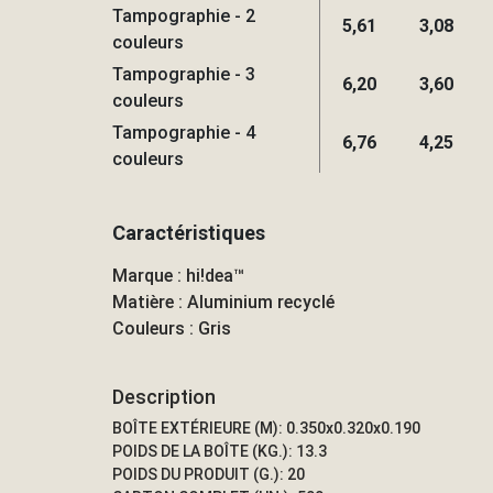
Tampographie - 2
5,61
3,08
couleurs
Tampographie - 3
6,20
3,60
couleurs
Tampographie - 4
6,76
4,25
couleurs
Caractéristiques
Marque : hi!dea™
Matière : Aluminium recyclé
Couleurs : Gris
Description
BOÎTE EXTÉRIEURE (M): 0.350x0.320x0.190
POIDS DE LA BOÎTE (KG.): 13.3
POIDS DU PRODUIT (G.): 20