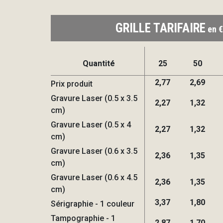
GRILLE TARIFAIRE
en €
Quantité
25
50
2,77
2,69
Prix produit
Gravure Laser (0.5 x 3.5
2,27
1,32
cm)
Gravure Laser (0.5 x 4
2,27
1,32
cm)
Gravure Laser (0.6 x 3.5
2,36
1,35
cm)
Gravure Laser (0.6 x 4.5
2,36
1,35
cm)
3,37
1,80
Sérigraphie - 1 couleur
Tampographie - 1
2,87
1,70