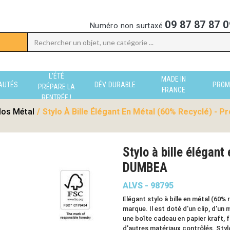
09 87 87 87 0
Numéro non surtaxé
L'ÉTÉ
MADE IN
AUTÉS
DÉV. DURABLE
PROM
PRÉPARE LA
FRANCE
RENTRÉE !
los Métal
/
Stylo À Bille Élégant En Métal (60% Recyclé) - P
Stylo à bille élégant
DUMBEA
ALVS - 98795
Elégant stylo à bille en métal (60%
marque. Il est doté d'un clip, d'un
une boîte cadeau en papier kraft, f
d'autres matériaux contrôlés. Stylo 