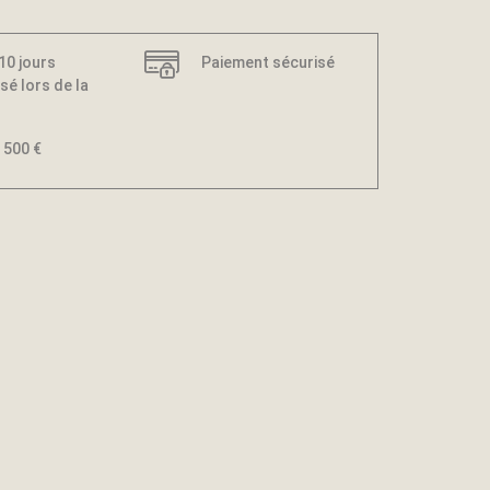
 10 jours
Paiement sécurisé
sé lors de la
 500 €