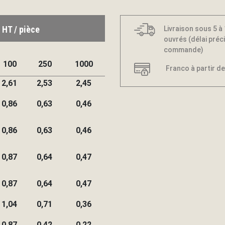
 HT / pièce
Livraison sous 5 à
ouvrés (délai préci
commande)
100
250
1000
Franco à partir de
2,61
2,53
2,45
0,86
0,63
0,46
0,86
0,63
0,46
0,87
0,64
0,47
0,87
0,64
0,47
1,04
0,71
0,36
0,87
0,42
0,22