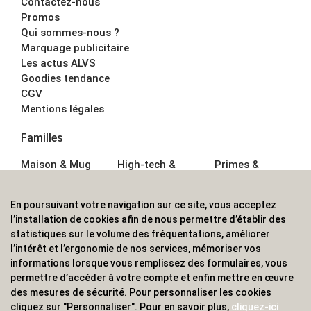
Contactez-nous
Promos
Qui sommes-nous ?
Marquage publicitaire
Les actus ALVS
Goodies tendance
CGV
Mentions légales
Familles
Maison & Mug
High-tech &
Primes &
Auto &
Multimédia
Goodies
Outillage
Parapluies
Alimentation &
En poursuivant votre navigation sur ce site, vous acceptez
Écriture
Sport &
Boisson
l’installation de cookies afin de nous permettre d’établir des
Bagagerie sacs
Outdoor
Textile &
statistiques sur le volume des fréquentations, améliorer
Enfant
Casquette
l’intérêt et l’ergonomie de nos services, mémoriser vos
Accessoires de
informations lorsque vous remplissez des formulaires, vous
bureau
permettre d’accéder à votre compte et enfin mettre en œuvre
ALVS, fournisseur d'objets publicitaires, pour les
des mesures de sécurité. Pour personnaliser les cookies
cliquez sur "Personnaliser". Pour en savoir plus,
cliquez-ici
professionnels. Une implantation nationale, une