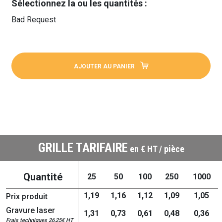
Sélectionnez la ou les quantités :
Bad Request
AJOUTER AU PANIER
GRILLE TARIFAIRE
en € HT / pièce
Quantité
25
50
100
250
1000
1,19
1,16
1,12
1,09
1,05
Prix produit
Gravure laser
1,31
0,73
0,61
0,48
0,36
Frais techniques 26,25€ HT