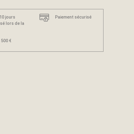
 10 jours
Paiement sécurisé
sé lors de la
 500 €