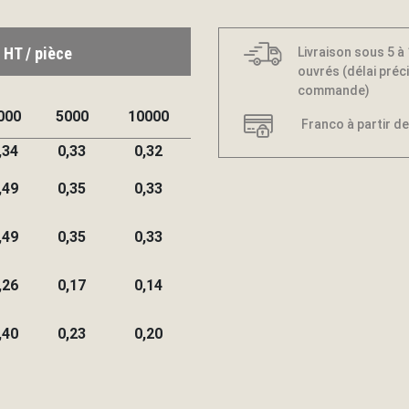
 HT / pièce
Livraison sous 5 à
ouvrés (délai préci
commande)
000
5000
10000
Franco à partir de
,34
0,33
0,32
,49
0,35
0,33
,49
0,35
0,33
,26
0,17
0,14
,40
0,23
0,20