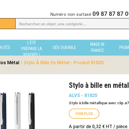
09 87 87 87 0
Numéro non surtaxé
L'ÉTÉ
MADE IN
AUTÉS
DÉV. DURABLE
PROM
PRÉPARE LA
FRANCE
RENTRÉE !
los Métal
/
Stylo À Bille En Métal - Produit 81825
Stylo à bille en méta
ALVS - 81825
Stylo à bille métallique avec clip.
VOIR PLUS
A partir de
0,32 €
HT / pièce