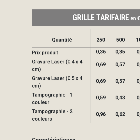
GRILLE TARIFAIRE
en €
Quantité
250
500
1
0,36
0,35
0
Prix produit
Gravure Laser (0.4 x 4
0,69
0,57
0
cm)
Gravure Laser (0.5 x 4
0,69
0,57
0
cm)
Tampographie - 1
0,59
0,43
0
couleur
Tampographie - 2
0,96
0,62
0
couleurs
Caractéristiques