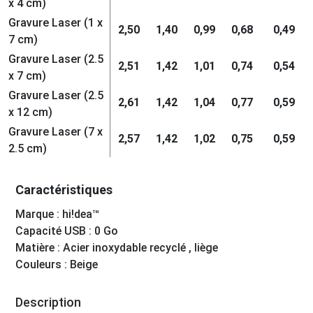
x 4 cm)
Gravure Laser (1 x
2,50
1,40
0,99
0,68
0,49
7 cm)
Gravure Laser (2.5
2,51
1,42
1,01
0,74
0,54
x 7 cm)
Gravure Laser (2.5
2,61
1,42
1,04
0,77
0,59
x 12 cm)
Gravure Laser (7 x
2,57
1,42
1,02
0,75
0,59
2.5 cm)
Caractéristiques
Marque : hi!dea™
Capacité USB : 0 Go
Matière : Acier inoxydable recyclé , liège
Couleurs : Beige
Description