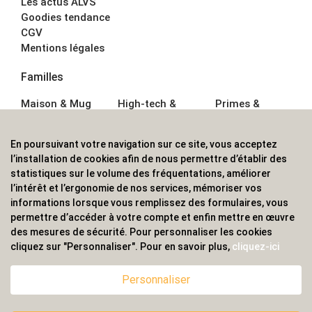
Les actus ALVS
Goodies tendance
CGV
Mentions légales
Familles
Maison & Mug
High-tech &
Primes &
Auto &
Multimédia
Goodies
Outillage
Parapluies
Alimentation &
En poursuivant votre navigation sur ce site, vous acceptez
Écriture
Sport &
Boisson
l’installation de cookies afin de nous permettre d’établir des
Bagagerie sacs
Outdoor
Textile &
statistiques sur le volume des fréquentations, améliorer
Enfant
Casquette
l’intérêt et l’ergonomie de nos services, mémoriser vos
Accessoires de
informations lorsque vous remplissez des formulaires, vous
bureau
permettre d’accéder à votre compte et enfin mettre en œuvre
ALVS, fournisseur d'objets publicitaires, pour les
des mesures de sécurité. Pour personnaliser les cookies
cliquez sur "Personnaliser". Pour en savoir plus,
cliquez-ici
professionnels. Une implantation nationale, une
couverture internationale.
Personnaliser