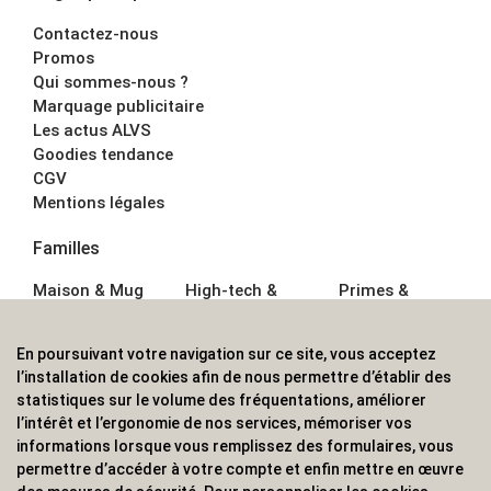
Contactez-nous
Promos
Qui sommes-nous ?
Marquage publicitaire
Les actus ALVS
Goodies tendance
CGV
Mentions légales
Familles
Maison & Mug
High-tech &
Primes &
Auto &
Multimédia
Goodies
Outillage
Parapluies
Alimentation &
En poursuivant votre navigation sur ce site, vous acceptez
Écriture
Sport &
Boisson
l’installation de cookies afin de nous permettre d’établir des
Bagagerie sacs
Outdoor
Textile &
statistiques sur le volume des fréquentations, améliorer
Enfant
Casquette
l’intérêt et l’ergonomie de nos services, mémoriser vos
Accessoires de
informations lorsque vous remplissez des formulaires, vous
bureau
permettre d’accéder à votre compte et enfin mettre en œuvre