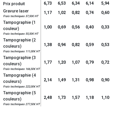
6,73
6,53
6,34
6,14
5,94
Prix produit
Gravure laser
1,17
1,02
0,82
0,74
0,60
Frais techniques 37,50€ HT
Tampographie (1
1,00
0,69
0,56
0,40
0,33
couleur)
Frais techniques 55,50€ HT
Tampographie (2
1,38
0,94
0,82
0,59
0,53
couleurs)
Frais techniques 111,00€ HT
Tampographie (3
1,77
1,20
1,07
0,79
0,72
couleurs)
Frais techniques 166,50€ HT
Tampographie (4
2,14
1,49
1,31
0,98
0,90
couleurs)
Frais techniques 222,00€ HT
Tampographie (5
2,48
1,73
1,57
1,18
1,10
couleurs)
Frais techniques 277,50€ HT