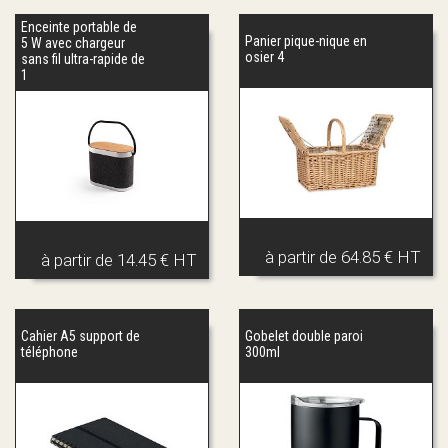
Enceinte portable de
Panier pique-nique en
5 W avec chargeur
osier 4
sans fil ultra-rapide de
1
à partir de
64.85 € HT
à partir de
14.45 € HT
Cahier A5 support de
Gobelet double paroi
téléphone
300ml