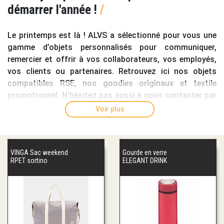
démarrer l'année !
/
Le printemps est là ! ALVS a sélectionné pour vous une
gamme d’objets personnalisés pour
communiquer,
remercier et offrir
à vos collaborateurs, vos employés,
vos clients ou partenaires. Retrouvez ici nos objets
compatibles RSE, nos goodies originaux et textile
promotionnel. N'hésitez pas aussi à nous contacter par
mail ou par téléphone, nos conseillers sauront vous
Voir plus
guider pour vous aider à trouver l'
objet
publicitaire
idéal et inspirer vos projets.
VINGA Sac weekend
Gourde en verre
RPET sortino
ELEGANT DRINK