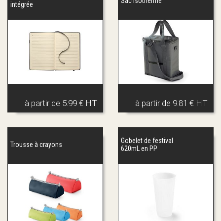
Sac isotherme
intégrée
à partir de
5.99 € HT
à partir de
9.81 € HT
Gobelet de festival
Trousse à crayons
620mL en PP