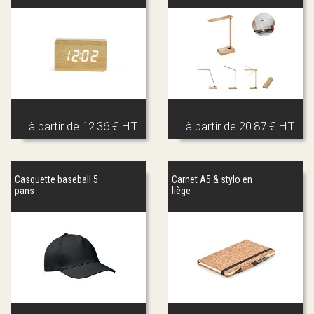
à partir de
12.36 € HT
à partir de
20.87 € HT
Casquette baseball 5
Carnet A5 & stylo en
pans
liège