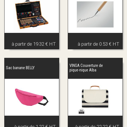
à partir de
19.32 € HT
à partir de
0.53 € HT
VINGA Couverture de
Sac banane BELLY
pique-nique Alba
à partir de
1.22 € HT
à partir de
22.22 € HT