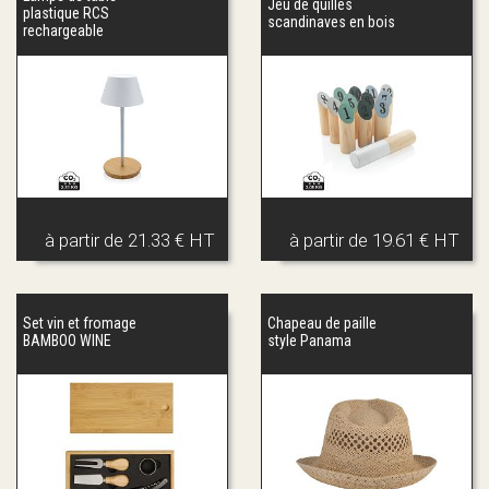
Jeu de quilles
plastique RCS
scandinaves en bois
rechargeable
à partir de
21.33 € HT
à partir de
19.61 € HT
Set vin et fromage
Chapeau de paille
BAMBOO WINE
style Panama