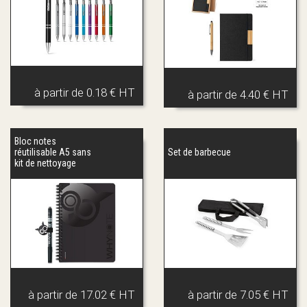
à partir de
0.18 € HT
à partir de
4.40 € HT
Bloc notes
réutilisable A5 sans
Set de barbecue
kit de nettoyage
à partir de
17.02 € HT
à partir de
7.05 € HT