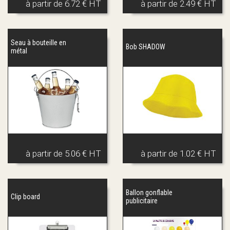
à partir de
6.72 € HT
à partir de
2.49 € HT
Seau à bouteille en
Bob SHADOW
métal
à partir de
5.06 € HT
à partir de
1.02 € HT
Ballon gonflable
Clip board
publicitaire