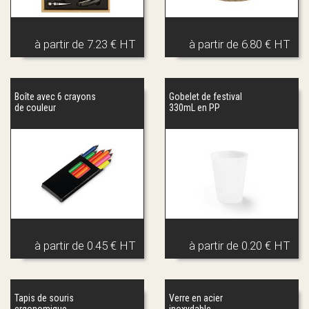
à partir de
7.23 € HT
à partir de
6.80 € HT
Boîte avec 6 crayons
Gobelet de festival
de couleur
330mL en PP
à partir de
0.45 € HT
à partir de
0.20 € HT
Tapis de souris
Verre en acier