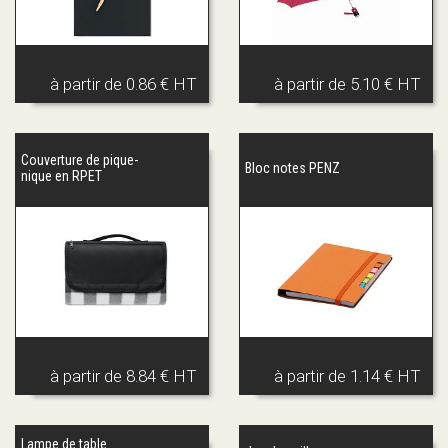
à partir de
0.86 € HT
à partir de
5.10 € HT
Couverture de pique-
Bloc notes PENZ
nique en RPET
à partir de
8.84 € HT
à partir de
1.14 € HT
Lampe de table