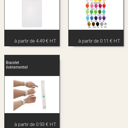
à partir de
4.49 € HT
à partir de
0.11 € HT
Bracelet
événementiel
à partir de
0.93 € HT