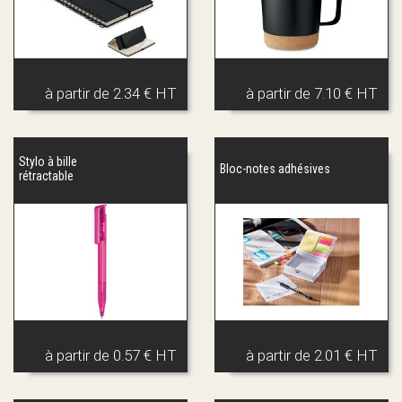
à partir de
2.34 € HT
à partir de
7.10 € HT
Stylo à bille
Bloc-notes adhésives
rétractable
à partir de
0.57 € HT
à partir de
2.01 € HT