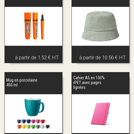
à partir de
1.52 € HT
à partir de
10.56 € HT
Cahier A5 en 100%
Mug en porcelaine
rPET avec pages
450 ml
lignées