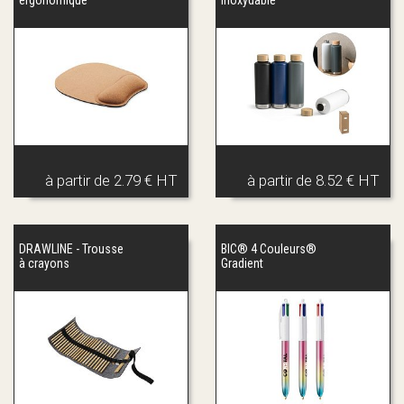
ergonomique
inoxydable
à partir de
2.79 € HT
à partir de
8.52 € HT
DRAWLINE - Trousse
BIC® 4 Couleurs®
à crayons
Gradient