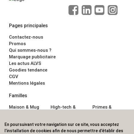
Pages principales
Contactez-nous
Promos
Qui sommes-nous ?
Marquage publicitaire
Les actus ALVS
Goodies tendance
CGV
Mentions légales
Familles
Maison & Mug
High-tech &
Primes &
Auto &
Multimédia
Goodies
Outillage
Parapluies
Alimentation &
En poursuivant votre navigation sur ce site, vous acceptez
Écriture
Sport &
Boisson
l’installation de cookies afin de nous permettre d’établir des
Bagagerie sacs
Outdoor
Textile &