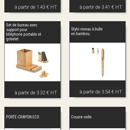
à partir de
1.43 € HT
à partir de
3.41 € HT
Set de bureau avec
Stylo niveau à bulle
support pour
en bambou
téléphone portable et
gobelet
à partir de
3.54 € HT
à partir de
3.32 € HT
PORTE-CRAYON ECO
Couvre-selle