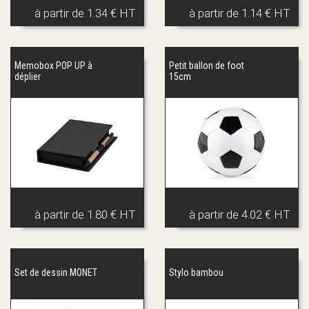
à partir de
1.34 € HT
à partir de
1.14 € HT
Memobox POP UP à
Petit ballon de foot
déplier
15cm
à partir de
1.80 € HT
à partir de
4.02 € HT
Set de dessin MONET
Stylo bambou