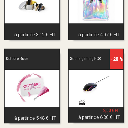
à partir de
3.12 € HT
à partir de
4.07 € HT
- 20 %
Octobre Rose
Souris gaming RGB
8,50 € HT
à partir de
6.80 € HT
à partir de
5.48 € HT