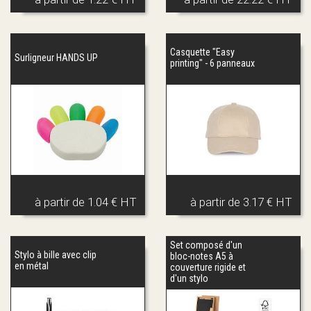
Casquette "Easy
Surligneur HANDS UP
printing" - 6 panneaux
à partir de
1.04 € HT
à partir de
3.17 € HT
Set composé d'un
Stylo à bille avec clip
bloc-notes A5 à
en métal
couverture rigide et
d'un stylo