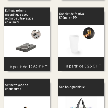
Batterie externe
Gobelet de festival
magnétique avec
500mL en PP
recharge ultra-rapide
en alumini
à partir de
0.26 € HT
à partir de
12.62 € HT
Set nettoyage de
Sac holographique
chaussures