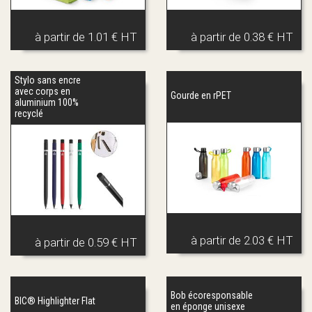
à partir de
1.01 € HT
à partir de
0.38 € HT
Stylo sans encre
avec corps en
Gourde en rPET
aluminium 100%
recyclé
à partir de
2.03 € HT
à partir de
0.59 € HT
Bob écoresponsable
BIC® Highlighter Flat
en éponge unisexe