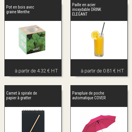
Paille en acier
Pot en bois avec
inoxydable DRINK
graine Menthe
ELEGANT
à partir de
4.32 € HT
à partir de
0.81 € HT
Carnet à spirale de
Parapluie de poche
papier à gratter
automatique COVER