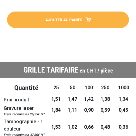
AJOUTER AU PANIER
GRILLE TARIFAIRE
en € HT / pièce
Quantité
25
50
100
250
1000
1,51
1,47
1,42
1,38
1,34
Prix produit
Gravure laser
1,84
1,11
0,90
0,59
0,45
Frais techniques 26,25€ HT
Tampographie - 1
1,53
1,02
0,66
0,48
0,36
couleur
Frais techniques 37,50€ HT