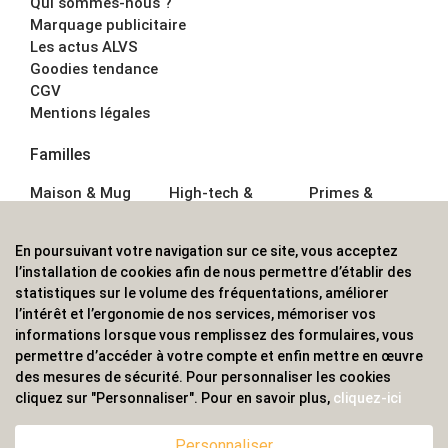
Qui sommes-nous ?
Marquage publicitaire
Les actus ALVS
Goodies tendance
CGV
Mentions légales
Familles
Maison & Mug
High-tech &
Primes &
Auto &
Multimédia
Goodies
Outillage
Parapluies
Alimentation &
En poursuivant votre navigation sur ce site, vous acceptez
Écriture
Sport &
Boisson
l’installation de cookies afin de nous permettre d’établir des
Bagagerie sacs
Outdoor
Textile &
statistiques sur le volume des fréquentations, améliorer
Enfant
Casquette
l’intérêt et l’ergonomie de nos services, mémoriser vos
Accessoires de
informations lorsque vous remplissez des formulaires, vous
bureau
permettre d’accéder à votre compte et enfin mettre en œuvre
ALVS, fournisseur d'objets publicitaires, pour les
des mesures de sécurité. Pour personnaliser les cookies
cliquez sur "Personnaliser". Pour en savoir plus,
cliquez-ici
professionnels. Une implantation nationale, une
couverture internationale.
Personnaliser