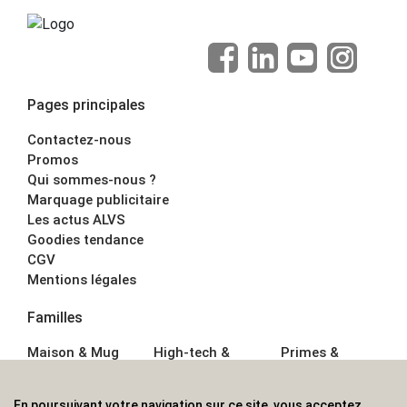
Pages principales
Contactez-nous
Promos
Qui sommes-nous ?
Marquage publicitaire
Les actus ALVS
Goodies tendance
CGV
Mentions légales
Familles
Maison & Mug
High-tech &
Primes &
Auto &
Multimédia
Goodies
Outillage
Parapluies
Alimentation &
En poursuivant votre navigation sur ce site, vous acceptez