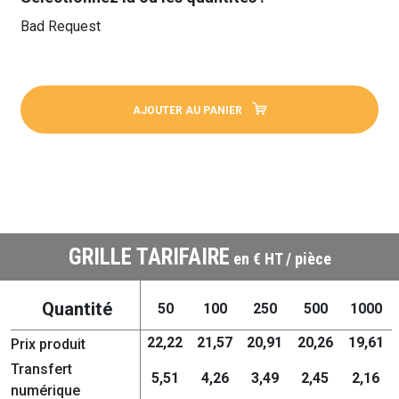
Bad Request
AJOUTER AU PANIER
GRILLE TARIFAIRE
en € HT / pièce
Quantité
50
100
250
500
1000
22,22
21,57
20,91
20,26
19,61
Prix produit
Transfert
5,51
4,26
3,49
2,45
2,16
numérique