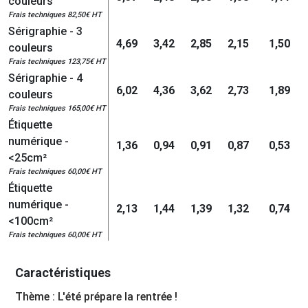
couleurs
Frais techniques 82,50€ HT
Sérigraphie - 3
4,69
3,42
2,85
2,15
1,50
couleurs
Frais techniques 123,75€ HT
Sérigraphie - 4
6,02
4,36
3,62
2,73
1,89
couleurs
Frais techniques 165,00€ HT
Étiquette
numérique -
1,36
0,94
0,91
0,87
0,53
<25cm²
Frais techniques 60,00€ HT
Étiquette
numérique -
2,13
1,44
1,39
1,32
0,74
<100cm²
Frais techniques 60,00€ HT
Caractéristiques
Thème : L'été prépare la rentrée !