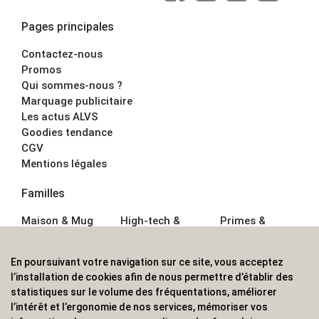
Pages principales
Contactez-nous
Promos
Qui sommes-nous ?
Marquage publicitaire
Les actus ALVS
Goodies tendance
CGV
Mentions légales
Familles
Maison & Mug
High-tech &
Primes &
Auto &
Multimédia
Goodies
Outillage
Parapluies
Alimentation &
En poursuivant votre navigation sur ce site, vous acceptez
Écriture
Sport &
Boisson
l’installation de cookies afin de nous permettre d’établir des
Bagagerie sacs
Outdoor
Textile &
statistiques sur le volume des fréquentations, améliorer
Enfant
Casquette
l’intérêt et l’ergonomie de nos services, mémoriser vos
Accessoires de