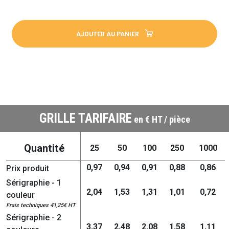
AJOUTER AU PANIER
GRILLE TARIFAIRE
en € HT / pièce
Quantité
25
50
100
250
1000
0,97
0,94
0,91
0,88
0,86
Prix produit
Sérigraphie - 1
2,04
1,53
1,31
1,01
0,72
couleur
Frais techniques 41,25€ HT
Sérigraphie - 2
3,37
2,48
2,08
1,58
1,11