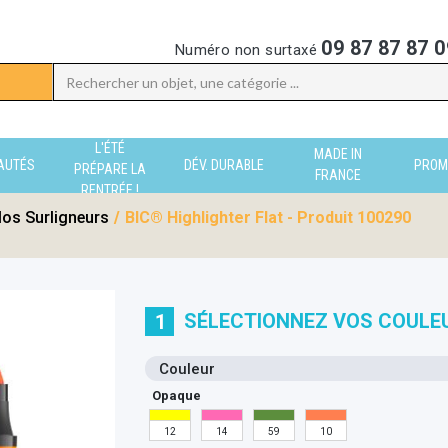
09 87 87 87 0
Numéro non surtaxé
L'ÉTÉ
MADE IN
AUTÉS
DÉV. DURABLE
PROM
PRÉPARE LA
FRANCE
RENTRÉE !
los Surligneurs
/
BIC® Highlighter Flat - Produit 100290
SÉLECTIONNEZ VOS COULE
1
Couleur
Opaque
12
14
59
10