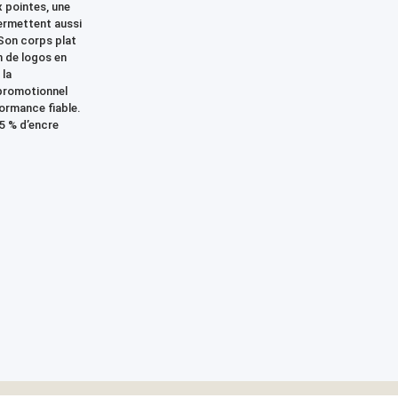
 pointes, une
permettent aussi
 Son corps plat
n de logos en
 la
promotionnel
rformance fiable.
95 % d’encre