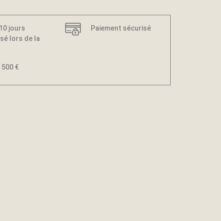
 10 jours
Paiement sécurisé
sé lors de la
 500 €