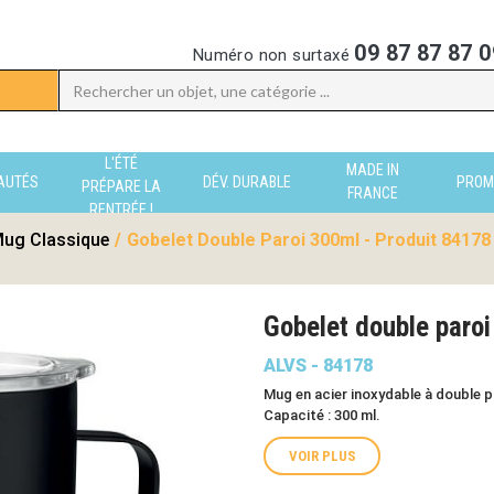
09 87 87 87 0
Numéro non surtaxé
L'ÉTÉ
MADE IN
AUTÉS
DÉV. DURABLE
PROM
PRÉPARE LA
FRANCE
RENTRÉE !
ug Classique
/
Gobelet Double Paroi 300ml - Produit 84178
Gobelet double paroi
ALVS - 84178
Mug en acier inoxydable à double p
Capacité : 300 ml.
VOIR PLUS