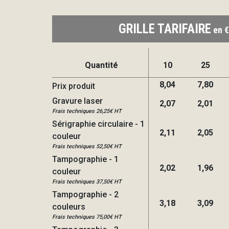
GRILLE TARIFAIRE
en €
Quantité
10
25
8,04
7,80
Prix produit
Gravure laser
2,07
2,01
Frais techniques 26,25€ HT
Sérigraphie circulaire - 1
2,11
2,05
couleur
Frais techniques 52,50€ HT
Tampographie - 1
2,02
1,96
couleur
Frais techniques 37,50€ HT
Tampographie - 2
3,18
3,09
couleurs
Frais techniques 75,00€ HT