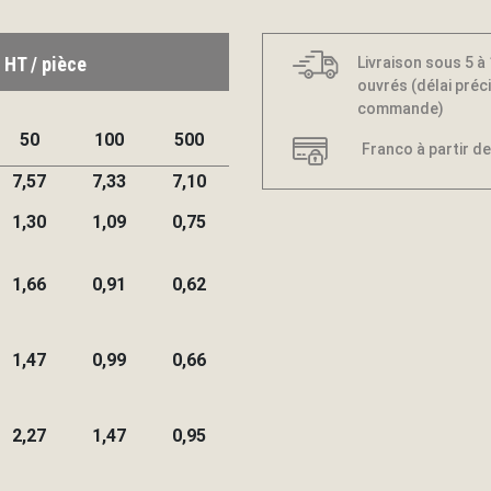
 HT / pièce
Livraison sous 5 à
ouvrés (délai préci
commande)
50
100
500
Franco à partir de
7,57
7,33
7,10
1,30
1,09
0,75
1,66
0,91
0,62
1,47
0,99
0,66
2,27
1,47
0,95