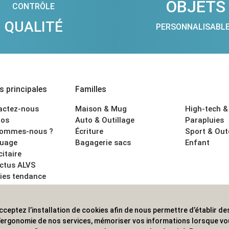
OBJETS
CONTRÔLE
QUALITÉ
PERSONNALISABL
 principales
Familles
actez-nous
Maison & Mug
High-tech &
os
Auto & Outillage
Parapluies
sommes-nous ?
Écriture
Sport & Ou
uage
Bagagerie sacs
Enfant
citaire
actus ALVS
ies tendance
ons légales
cceptez l’installation de cookies afin de nous permettre d’établir des
 les professionnels. Une implantation nationale, une couverture in
 l’ergonomie de nos services, mémoriser vos informations lorsque v