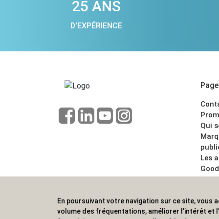
25 ANS
D'EXPÉRIENCE
Pages
Cont
Prom
Qui 
Marq
publi
Les 
Good
CGV
Menti
En poursuivant votre navigation sur ce site, vous a
ALVS, fournisseur d'objets publicitaires, pour
volume des fréquentations, améliorer l’intérêt et