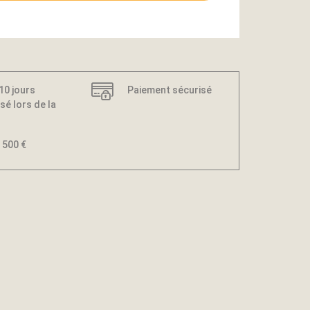
 10 jours
Paiement sécurisé
sé lors de la
 500 €