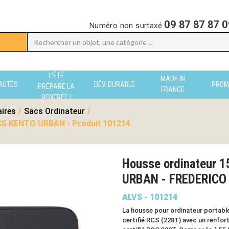
09 87 87 87 0
Numéro non surtaxé
L'ÉTÉ
MADE IN
AUTÉS
DÉV. DURABLE
PROM
PRÉPARE LA
FRANCE
RENTRÉE !
aires
/
Sacs Ordinateur
/
CS KENTO URBAN - Produit 101214
Housse ordinateur 1
URBAN - FREDERIC
ALVS - 101214
La housse pour ordinateur portable
certifié RCS (228T) avec un renfor