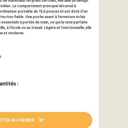
de matériaux recyclés certifiés, elle allie un design
otidien. Le compartiment principal sécurisé à
 ordinateur portable de 15,6 pouces et est doté d'un
ection fiable. Une poche avant à fermeture éclair
essentiels à portée de main, ce qui la rend parfaite
lle, à l'école ou au travail. Légère et fonctionnelle, elle
une et moderne.
e
antités :
TER AU PANIER