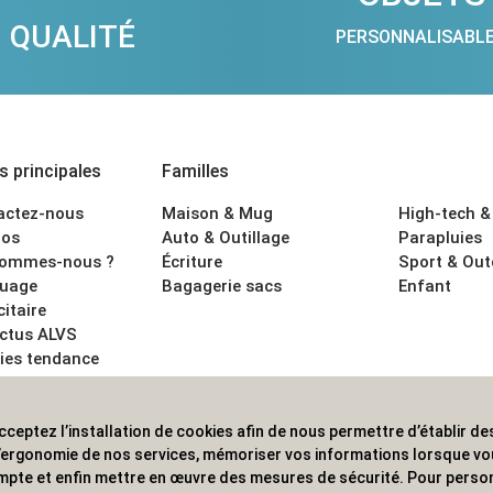
QUALITÉ
PERSONNALISABL
 principales
Familles
actez-nous
Maison & Mug
High-tech &
os
Auto & Outillage
Parapluies
sommes-nous ?
Écriture
Sport & Ou
uage
Bagagerie sacs
Enfant
citaire
actus ALVS
ies tendance
ons légales
cceptez l’installation de cookies afin de nous permettre d’établir des
 les professionnels. Une implantation nationale, une couverture in
 l’ergonomie de nos services, mémoriser vos informations lorsque v
mpte et enfin mettre en œuvre des mesures de sécurité. Pour person