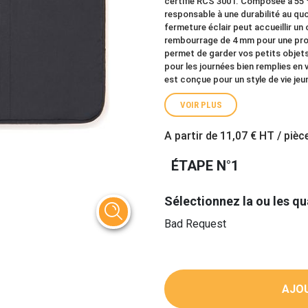
certifié RCS 300T. Composée à 55 % 
responsable à une durabilité au qu
fermeture éclair peut accueillir un
rembourrage de 4 mm pour une prot
permet de garder vos petits objets 
pour les journées bien remplies en vi
est conçue pour un style de vie je
VOIR PLUS
A partir de
11,07 €
HT / pièc
ÉTAPE N°1
Sélectionnez la ou les qu
Bad Request
AJOU