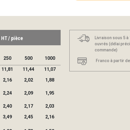
 HT / pièce
Livraison sous 5 à
ouvrés (délai préci
commande)
250
500
1000
Franco à partir de
11,81
11,44
11,07
2,16
2,02
1,88
2,24
2,09
1,95
2,40
2,17
2,03
3,49
2,45
2,16