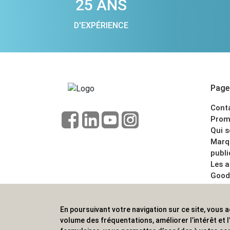
25 ANS
D'EXPÉRIENCE
Pages
Cont
Prom
Qui 
Marq
publi
Les 
Good
CGV
Menti
En poursuivant votre navigation sur ce site, vous a
ALVS, fournisseur d'objets publicitaires, pour
volume des fréquentations, améliorer l’intérêt et