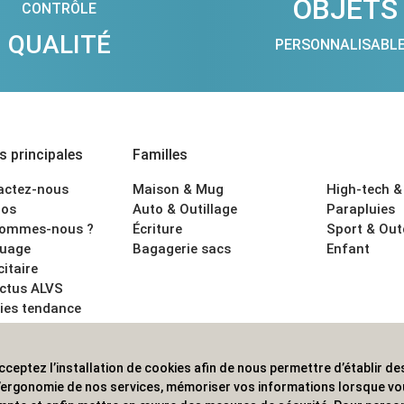
OBJETS
CONTRÔLE
QUALITÉ
PERSONNALISABL
 principales
Familles
actez-nous
Maison & Mug
High-tech &
os
Auto & Outillage
Parapluies
sommes-nous ?
Écriture
Sport & Ou
uage
Bagagerie sacs
Enfant
citaire
actus ALVS
ies tendance
ons légales
cceptez l’installation de cookies afin de nous permettre d’établir des
 les professionnels. Une implantation nationale, une couverture in
 l’ergonomie de nos services, mémoriser vos informations lorsque v