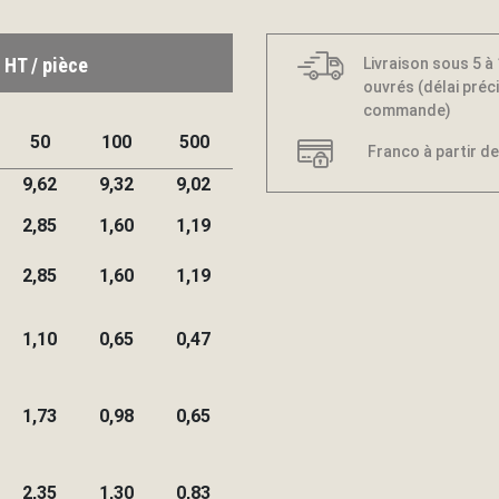
 HT / pièce
Livraison sous 5 à
ouvrés (délai préci
commande)
50
100
500
Franco à partir de
9,62
9,32
9,02
2,85
1,60
1,19
2,85
1,60
1,19
1,10
0,65
0,47
1,73
0,98
0,65
2,35
1,30
0,83