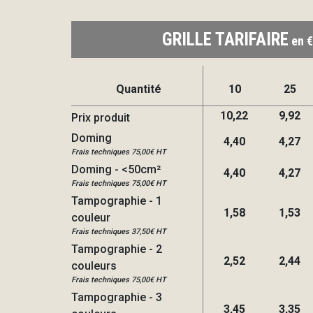
GRILLE TARIFAIRE
en €
Quantité
10
25
10,22
9,92
Prix produit
Doming
4,40
4,27
Frais techniques 75,00€ HT
Doming - <50cm²
4,40
4,27
Frais techniques 75,00€ HT
Tampographie - 1
1,58
1,53
couleur
Frais techniques 37,50€ HT
Tampographie - 2
2,52
2,44
couleurs
Frais techniques 75,00€ HT
Tampographie - 3
3,45
3,35