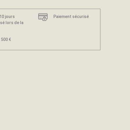
 10 jours
Paiement sécurisé
sé lors de la
 500 €