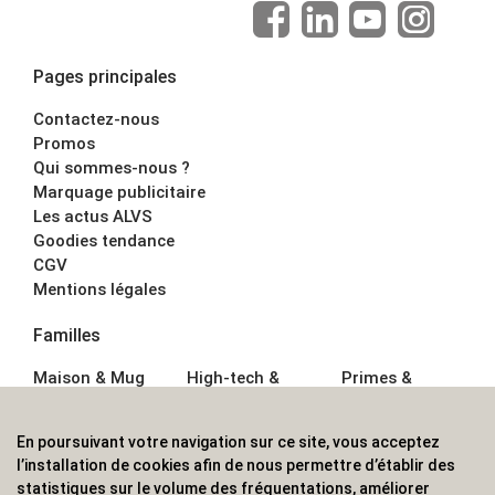
Pages principales
Contactez-nous
Promos
Qui sommes-nous ?
Marquage publicitaire
Les actus ALVS
Goodies tendance
CGV
Mentions légales
Familles
Maison & Mug
High-tech &
Primes &
Auto &
Multimédia
Goodies
Outillage
Parapluies
Alimentation &
En poursuivant votre navigation sur ce site, vous acceptez
Écriture
Sport &
Boisson
l’installation de cookies afin de nous permettre d’établir des
Bagagerie sacs
Outdoor
Textile &
statistiques sur le volume des fréquentations, améliorer