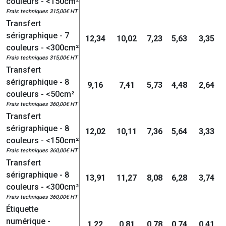
couleurs - <150cm²
Frais techniques 315,00€ HT
Transfert
sérigraphique - 7
12,34
10,02
7,23
5,63
3,35
couleurs - <300cm²
Frais techniques 315,00€ HT
Transfert
sérigraphique - 8
9,16
7,41
5,73
4,48
2,64
couleurs - <50cm²
Frais techniques 360,00€ HT
Transfert
sérigraphique - 8
12,02
10,11
7,36
5,64
3,33
couleurs - <150cm²
Frais techniques 360,00€ HT
Transfert
sérigraphique - 8
13,91
11,27
8,08
6,28
3,74
couleurs - <300cm²
Frais techniques 360,00€ HT
Étiquette
numérique -
1,22
0,81
0,78
0,74
0,41