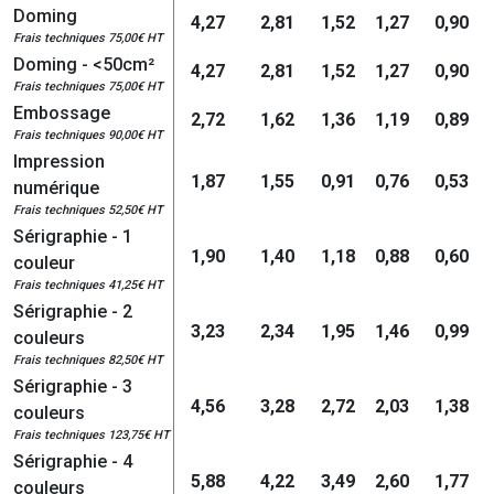
Doming
4,27
2,81
1,52
1,27
0,90
Frais techniques 75,00€ HT
Doming - <50cm²
4,27
2,81
1,52
1,27
0,90
Frais techniques 75,00€ HT
Embossage
2,72
1,62
1,36
1,19
0,89
Frais techniques 90,00€ HT
Impression
1,87
1,55
0,91
0,76
0,53
numérique
Frais techniques 52,50€ HT
Sérigraphie - 1
1,90
1,40
1,18
0,88
0,60
couleur
Frais techniques 41,25€ HT
Sérigraphie - 2
3,23
2,34
1,95
1,46
0,99
couleurs
Frais techniques 82,50€ HT
Sérigraphie - 3
4,56
3,28
2,72
2,03
1,38
couleurs
Frais techniques 123,75€ HT
Sérigraphie - 4
5,88
4,22
3,49
2,60
1,77
couleurs