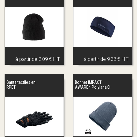
à partir de
2.09 € HT
à partir de
9.38 € HT
Gants tactiles en
Bonnet IMPACT
RPET
AWARE™ Polylana®