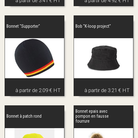
à partir de
3.41 € HT
à partir de
4.92 € HT
Bonnet "Supporter"
Bob "K-loop project"
à partir de
2.09 € HT
à partir de
3.21 € HT
Bonnet epais avec
Bonnet à patch rond
pompon en fausse
fourrure