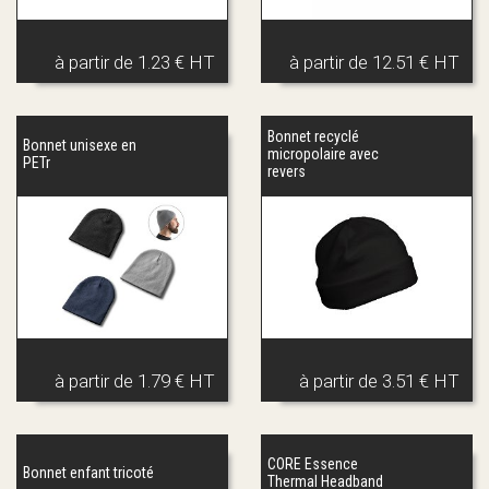
à partir de
1.23 € HT
à partir de
12.51 € HT
Bonnet recyclé
Bonnet unisexe en
micropolaire avec
PETr
revers
à partir de
1.79 € HT
à partir de
3.51 € HT
CORE Essence
Bonnet enfant tricoté
Thermal Headband