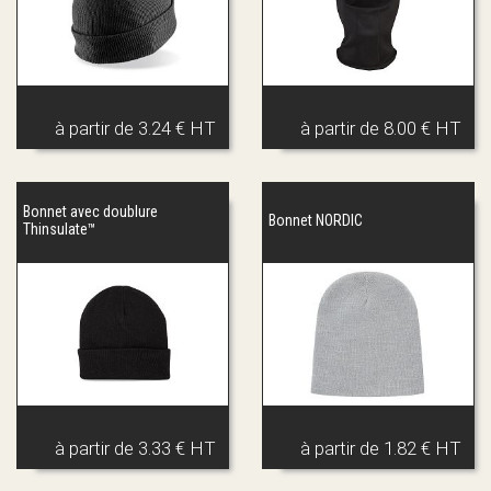
à partir de
3.24 € HT
à partir de
8.00 € HT
Bonnet avec doublure
Bonnet NORDIC
Thinsulate™
à partir de
3.33 € HT
à partir de
1.82 € HT