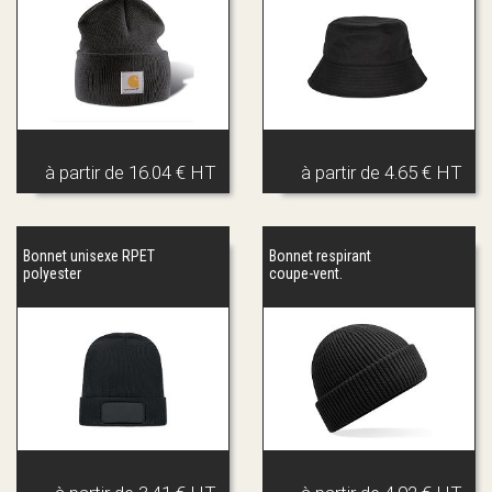
à partir de
16.04 € HT
à partir de
4.65 € HT
Bonnet unisexe RPET
Bonnet respirant
polyester
coupe-vent.