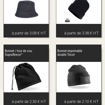
à partir de
3.08 € HT
à partir de
3.38 € HT
Bonnet / tour de cou
Bonnet imprimable
Suprafleece™
double Tricot
à partir de
2.30 € HT
à partir de
2.10 € HT