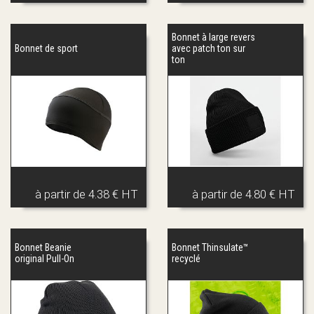
Bonnet à large revers
Bonnet de sport
avec patch ton sur
ton
à partir de
4.38 € HT
à partir de
4.80 € HT
Bonnet Beanie
Bonnet Thinsulate™
original Pull-On
recyclé