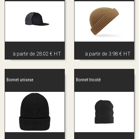
à partir de
28.02 € HT
à partir de
3.98 € HT
Bonnet unisexe
Bonnet tricoté