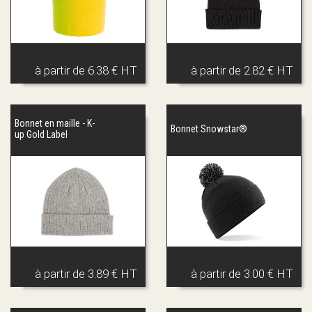
à partir de
6.38 € HT
à partir de
2.82 € HT
Bonnet en maille - K-
Bonnet Snowstar®
up Gold Label
à partir de
3.89 € HT
à partir de
3.00 € HT