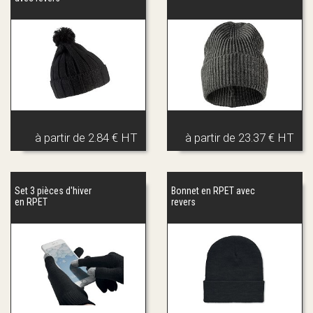
à partir de
2.84 € HT
à partir de
23.37 € HT
Set 3 pièces d'hiver
Bonnet en RPET avec
en RPET
revers