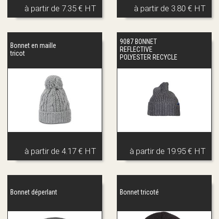
à partir de
7.35 € HT
à partir de
3.80 € HT
9087 BONNET
Bonnet en maille
REFLECTIVE
tricot
POLYESTER RECYCLE
à partir de
4.17 € HT
à partir de
19.95 € HT
Bonnet déperlant
Bonnet tricoté