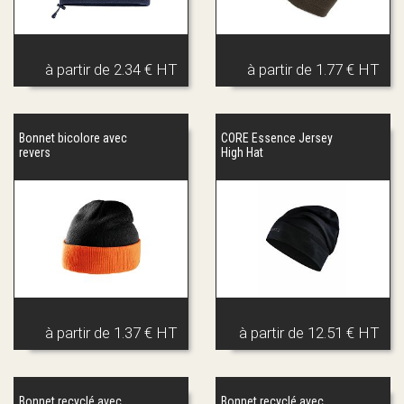
à partir de
2.34 € HT
à partir de
1.77 € HT
Bonnet bicolore avec
CORE Essence Jersey
revers
High Hat
à partir de
1.37 € HT
à partir de
12.51 € HT
Bonnet recyclé avec
Bonnet recyclé avec