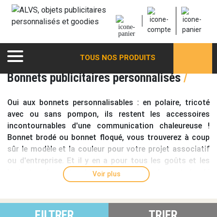
TOUS NOS PRODUITS
Bonnets publicitaires personnalisés
/
Oui aux
bonnets personnalisables
: en polaire, tricoté
avec ou sans pompon, ils restent les accessoires
incontournables d'une communication chaleureuse !
Bonnet brodé
ou
bonnet floqué
, vous trouverez à coup
sûr le modèle et la couleur pour votre projet associatif
ou d'entreprise. Et il y en a pour tous les goûts et les
budgets :
bonnet publicitaire
pas cher, bonnet de ski
Voir plus
promotionnel, cache oreille ou même bonnet de Père
Noël ! Un emplacement lisse est prévu pour votre logo
sur les modèles bonnet patch...
FILTRER
TRIER