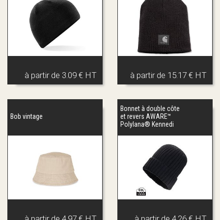
à partir de
3.09 € HT
à partir de
15.17 € HT
Bonnet à double côte
Bob vintage
et revers AWARE™
Polylana® Kennedi
à partir de
4.97 € HT
à partir de
4.26 € HT