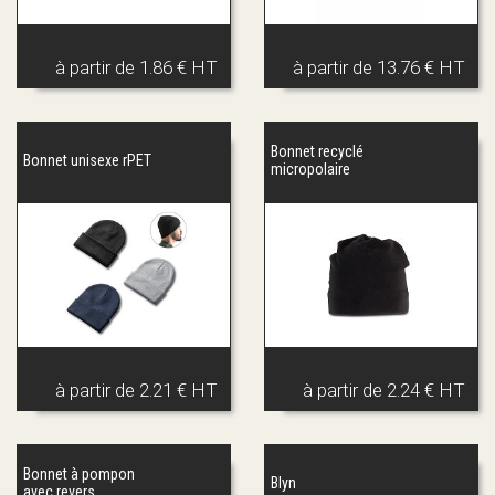
à partir de
1.86 € HT
à partir de
13.76 € HT
Bonnet recyclé
Bonnet unisexe rPET
micropolaire
à partir de
2.21 € HT
à partir de
2.24 € HT
Bonnet à pompon
Blyn
avec revers