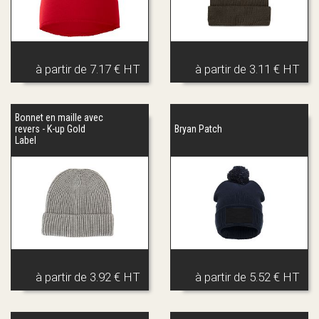
à partir de
7.17 € HT
à partir de
3.11 € HT
Bonnet en maille avec
revers - K-up Gold
Bryan Patch
Label
à partir de
3.92 € HT
à partir de
5.52 € HT