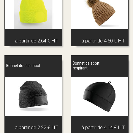
à partir de
2.64 € HT
à partir de
4.50 € HT
Bonnet de sport
Bonnet double tricot
respirant
à partir de
2.22 € HT
à partir de
4.14 € HT