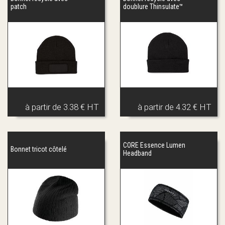
patch
doublure Thinsulate™
à partir de
3.38 € HT
à partir de
4.32 € HT
CORE Essence Lumen
Bonnet tricot côtelé
Headband