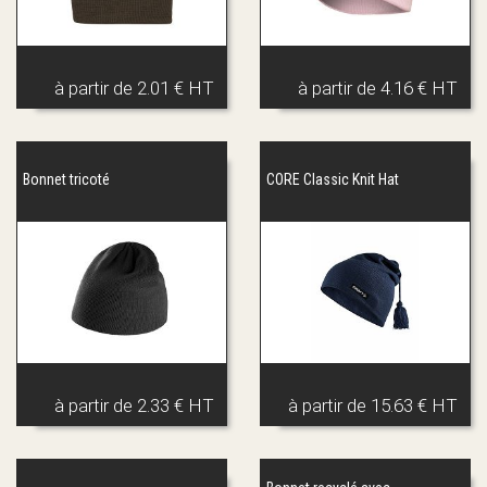
à partir de
2.01 € HT
à partir de
4.16 € HT
Bonnet tricoté
CORE Classic Knit Hat
à partir de
2.33 € HT
à partir de
15.63 € HT