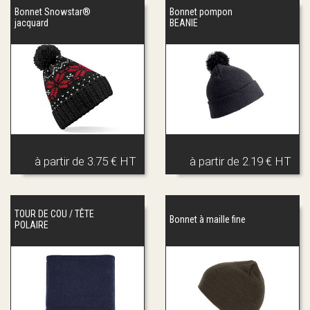
Bonnet Snowstar®
Bonnet pompon
jacquard
BEANIE
à partir de
3.75 € HT
à partir de
2.19 € HT
TOUR DE COU / TÊTE
Bonnet à maille fine
POLAIRE