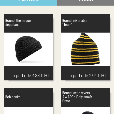
Bonnet thermique
Bonnet réversible
déperlant
"Team"
à partir de
4.83 € HT
à partir de
2.94 € HT
Bonnet avec revers
Bob denim
AWARE™ Polylana®
Pryor