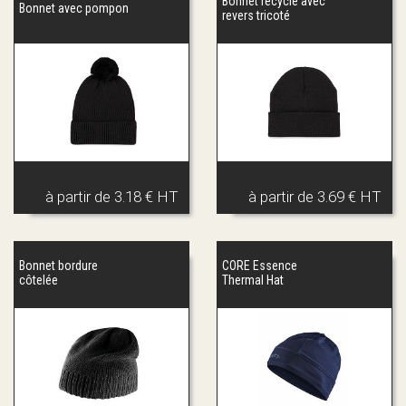
Bonnet recyclé avec
Bonnet avec pompon
revers tricoté
à partir de
3.18 € HT
à partir de
3.69 € HT
Bonnet bordure
CORE Essence
côtelée
Thermal Hat