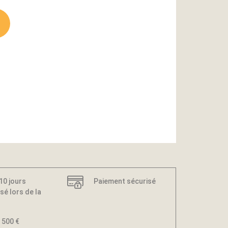
 10 jours
Paiement sécurisé
sé lors de la
 500 €