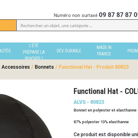
09 87 87 87 0
Numéro non surtaxé
L'ÉTÉ
MADE IN
AUTÉS
DÉV. DURABLE
PROM
PRÉPARE LA
FRANCE
RENTRÉE !
 Accessoires
/
Bonnets
/
Functional Hat - Produit 80823
Functional Hat - C
ALVS - 80823
Bonnet en polyester et elasthanne 
87% polyester 13% elasthanne
Ce produit est disponible un