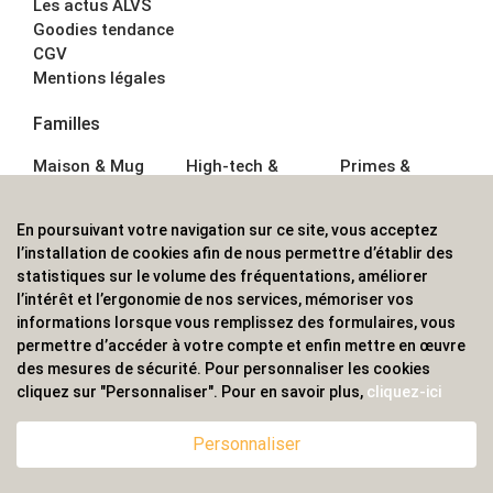
Les actus ALVS
Goodies tendance
CGV
Mentions légales
Familles
Maison & Mug
High-tech &
Primes &
Auto &
Multimédia
Goodies
Outillage
Parapluies
Alimentation &
En poursuivant votre navigation sur ce site, vous acceptez
Écriture
Sport &
Boisson
l’installation de cookies afin de nous permettre d’établir des
Bagagerie sacs
Outdoor
Textile &
statistiques sur le volume des fréquentations, améliorer
Enfant
Casquette
l’intérêt et l’ergonomie de nos services, mémoriser vos
Accessoires de
informations lorsque vous remplissez des formulaires, vous
bureau
permettre d’accéder à votre compte et enfin mettre en œuvre
ALVS, fournisseur d'objets publicitaires, pour les
des mesures de sécurité. Pour personnaliser les cookies
cliquez sur "Personnaliser". Pour en savoir plus,
cliquez-ici
professionnels. Une implantation nationale, une
couverture internationale.
Personnaliser