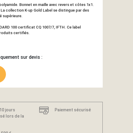
polyamide. Bonnet en maille avec revers et côtes 1x1.
 La collection K-up Gold Label se distingue par des
té supérieure.
RD 100 certificat CQ 1007/7, IFTH. Ce label
roduits certifiés.
iquement sur devis :
 10 jours
Paiement sécurisé
sé lors de la