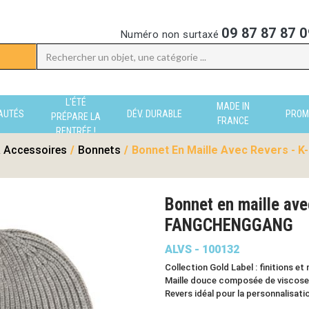
09 87 87 87 0
Numéro non surtaxé
L'ÉTÉ
MADE IN
AUTÉS
DÉV. DURABLE
PROM
PRÉPARE LA
FRANCE
RENTRÉE !
 Accessoires
/
Bonnets
/
Bonnet En Maille Avec Revers - K-
Bonnet en maille ave
FANGCHENGGANG
ALVS - 100132
Collection Gold Label : finitions et
Maille douce composée de viscose
Revers idéal pour la personnalisati