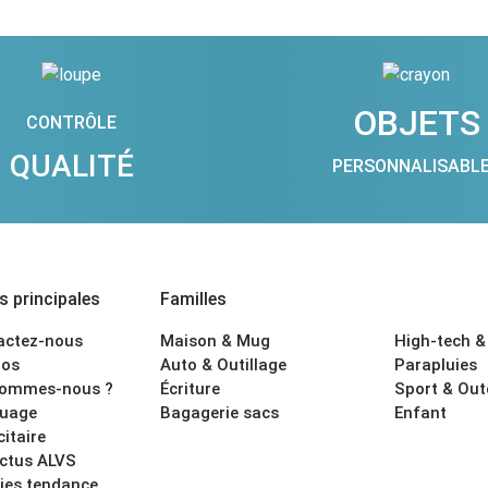
OBJETS
CONTRÔLE
QUALITÉ
PERSONNALISABL
 principales
Familles
actez-nous
Maison & Mug
High-tech &
os
Auto & Outillage
Parapluies
sommes-nous ?
Écriture
Sport & Ou
uage
Bagagerie sacs
Enfant
citaire
actus ALVS
ies tendance