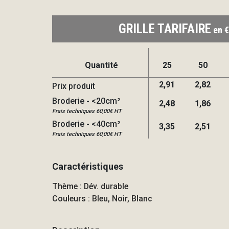
GRILLE TARIFAIRE
en €
Quantité
25
50
2,91
2,82
Prix produit
Broderie - <20cm²
2,48
1,86
Frais techniques 60,00€ HT
Broderie - <40cm²
3,35
2,51
Frais techniques 60,00€ HT
Caractéristiques
Thème : Dév. durable
Couleurs : Bleu, Noir, Blanc