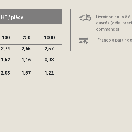
 HT / pièce
Livraison sous 5 à
ouvrés (délai préci
commande)
100
250
1000
Franco à partir de
2,74
2,65
2,57
1,52
1,16
0,98
2,03
1,57
1,22