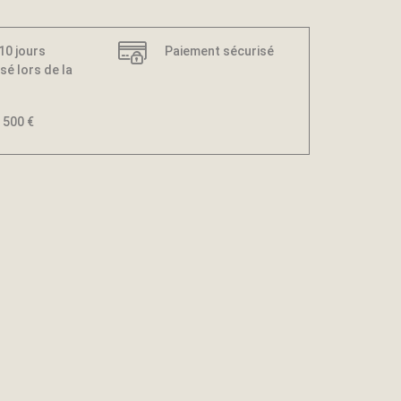
 10 jours
Paiement sécurisé
sé lors de la
 500 €