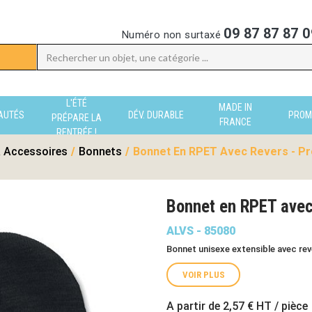
09 87 87 87 0
Numéro non surtaxé
L'ÉTÉ
MADE IN
AUTÉS
DÉV. DURABLE
PROM
PRÉPARE LA
FRANCE
RENTRÉE !
 Accessoires
/
Bonnets
/
Bonnet En RPET Avec Revers - Pr
Bonnet en RPET avec
ALVS - 85080
Bonnet unisexe extensible avec re
VOIR PLUS
A partir de
2,57 €
HT / pièce