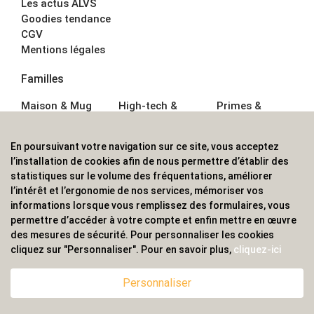
Les actus ALVS
Goodies tendance
CGV
Mentions légales
Familles
Maison & Mug
High-tech &
Primes &
Auto &
Multimédia
Goodies
Outillage
Parapluies
Alimentation &
En poursuivant votre navigation sur ce site, vous acceptez
Écriture
Sport &
Boisson
l’installation de cookies afin de nous permettre d’établir des
Bagagerie sacs
Outdoor
Textile &
statistiques sur le volume des fréquentations, améliorer
Enfant
Casquette
l’intérêt et l’ergonomie de nos services, mémoriser vos
Accessoires de
informations lorsque vous remplissez des formulaires, vous
bureau
permettre d’accéder à votre compte et enfin mettre en œuvre
ALVS, fournisseur d'objets publicitaires, pour les
des mesures de sécurité. Pour personnaliser les cookies
cliquez sur "Personnaliser". Pour en savoir plus,
cliquez-ici
professionnels. Une implantation nationale, une
couverture internationale.
Personnaliser