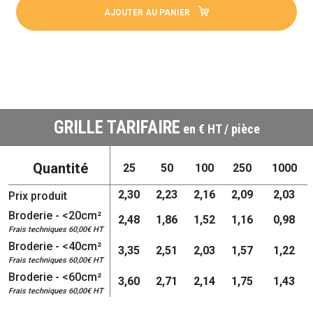
AJOUTER AU PANIER
GRILLE TARIFAIRE
en € HT / pièce
Quantité
25
50
100
250
1000
2,30
2,23
2,16
2,09
2,03
Prix produit
Broderie - <20cm²
2,48
1,86
1,52
1,16
0,98
Frais techniques 60,00€ HT
Broderie - <40cm²
3,35
2,51
2,03
1,57
1,22
Frais techniques 60,00€ HT
Broderie - <60cm²
3,60
2,71
2,14
1,75
1,43
Frais techniques 60,00€ HT