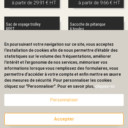
à partir de
29.91 € HT
à partir de
9.66 € HT
Sac de voyage trolley
Sacoche de pétanque
RPET
6 boules
En poursuivant votre navigation sur ce site, vous acceptez
l’installation de cookies afin de nous permettre d’établir des
statistiques sur le volume des fréquentations, améliorer
l’intérêt et l’ergonomie de nos services, mémoriser vos
informations lorsque vous remplissez des formulaires, vous
permettre d’accéder à votre compte et enfin mettre en œuvre
des mesures de sécurité. Pour personnaliser les cookies
à partir de
33.06 € HT
à partir de
16.29 € HT
cliquez sur "Personnaliser". Pour en savoir plus,
cliquez-ici
Personnaliser
Grand sac de sport en
Sac de sport MARINA
RPET 300D
GYM
Accepter