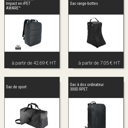
Impact en rPET
Sac range-bottes
AWARE™
à partir de
42.69 € HT
à partir de
7.05 € HT
Sac à dos ordinateur
Sac de sport
300D RPET