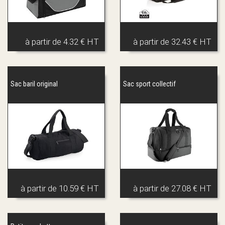
à partir de
4.32 € HT
à partir de
32.43 € HT
Sac baril original
Sac sport collectif
à partir de
10.59 € HT
à partir de
27.08 € HT