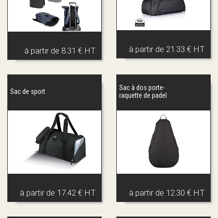
à partir de
21.33 € HT
à partir de
8.31 € HT
Sac à dos porte-
Sac de sport
raquette de padel
à partir de
17.42 € HT
à partir de
12.30 € HT