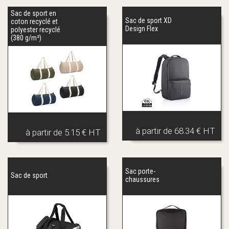
Sac de sport en
Sac de sport XD
coton recyclé et
Design Flex
polyester recyclé
(380 g/m²)
à partir de
68.34 € HT
à partir de
5.15 € HT
Sac porte-
Sac de sport
chaussures