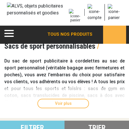
TOUS NOS PRODUITS
Sacs de sport personnalisables
/
Du
sac de sport publicitaire
à cordelettes au
sac de
sport personnalisé
(véritable bagage avec fermetures et
poches), vous avez l'embarras du choix pour satisfaire
vos clients, vos adhérents ou vos élèves ! A tous les prix
et pour tous les sports et loisirs : sacs de gym en
coton, sacs translucides de piscine, sacs à dos avec
filet pour ballon de foot, sacs de plage, sacs de tennis
Voir plus
ou multisports avec compartiment baskets ! Il y a même
des
sacs de sport pliables à personnaliser
!
FILTRER
TRIER