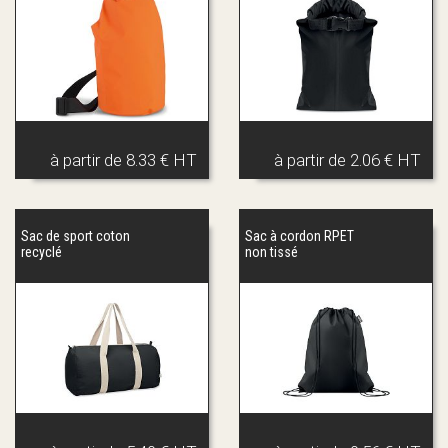
à partir de
8.33 € HT
à partir de
2.06 € HT
Sac de sport coton
Sac à cordon RPET
recyclé
non tissé