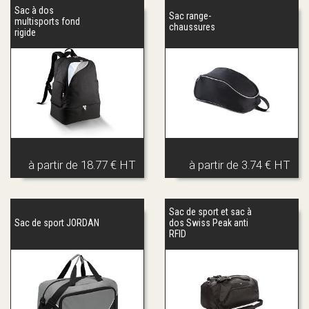
Sac à dos
Sac range-
multisports fond
chaussures
rigide
à partir de
18.77 € HT
à partir de
3.74 € HT
Sac de sport et sac à
Sac de sport JORDAN
dos Swiss Peak anti
RFID