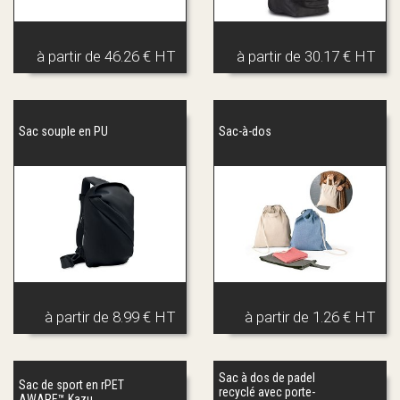
à partir de
46.26 € HT
à partir de
30.17 € HT
Sac souple en PU
Sac-à-dos
à partir de
8.99 € HT
à partir de
1.26 € HT
Sac à dos de padel
Sac de sport en rPET
recyclé avec porte-
AWARE™ Kazu