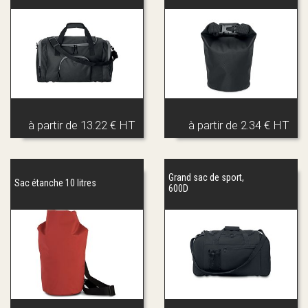
à partir de
13.22 € HT
à partir de
2.34 € HT
Grand sac de sport,
Sac étanche 10 litres
600D