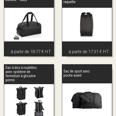
raquette
à partir de
18.77 € HT
à partir de
17.31 € HT
Sac à dos à roulettes
Sac de sport avec
avec système de
poche avant
fermeture à glissière
perme