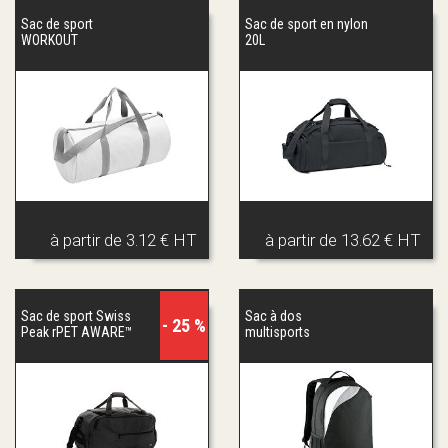
Sac de sport
Sac de sport en nylon
WORKOUT
20L
à partir de
3.12 € HT
à partir de
13.62 € HT
Sac de sport Swiss
Sac à dos
- 25 %
Peak rPET AWARE™
multisports