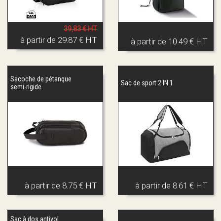
39,83 € HT
à partir de
29.87 € HT
à partir de
10.49 € HT
Sacoche de pétanque
Sac de sport 2 IN 1
semi-rigide
à partir de
8.75 € HT
à partir de
8.61 € HT
Sac à dos antivol