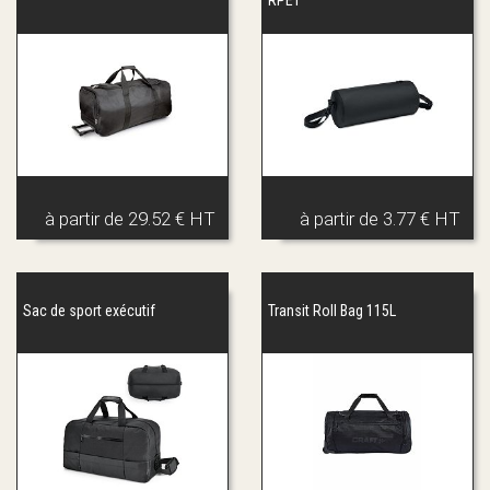
à partir de
29.52 € HT
à partir de
3.77 € HT
Sac de sport exécutif
Transit Roll Bag 115L