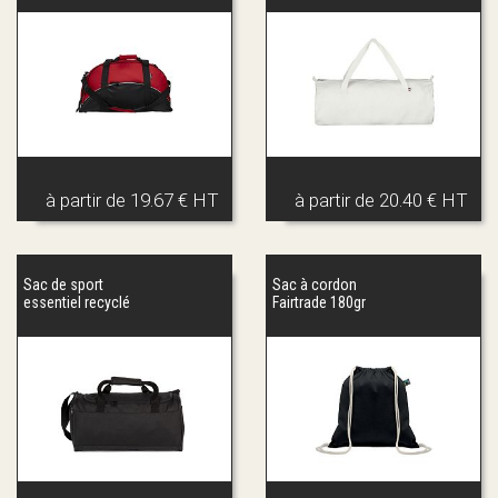
à partir de
19.67 € HT
à partir de
20.40 € HT
Sac de sport
Sac à cordon
essentiel recyclé
Fairtrade 180gr