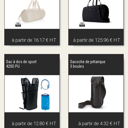
à partir de
16.17 € HT
à partir de
125.96 € HT
Sac à dos de sport
Sacoche de pétanque
420D PU
3 boules
à partir de
12.80 € HT
à partir de
4.32 € HT