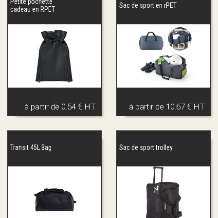
Petite pochette
Sac de sport en rPET
cadeau en RPET
à partir de
0.54 € HT
à partir de
10.67 € HT
Transit 45L Bag
Sac de sport trolley