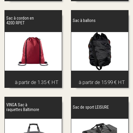
Sac à cordon en
Sac à ballons
420D RPET
à partir de
1.35 € HT
à partir de
15.99 € HT
VINGA Sac à
Sac de sport LEISURE
raquettes Baltimore