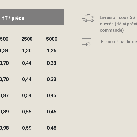
 HT / pièce
Livraison sous 5 à
ouvrés (délai préci
commande)
500
2500
5000
Franco à partir de
1,34
1,30
1,26
0,70
0,44
0,33
0,70
0,44
0,33
0,87
0,54
0,45
0,89
0,55
0,46
0,98
0,59
0,48