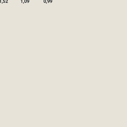
1,52
1,09
0,99