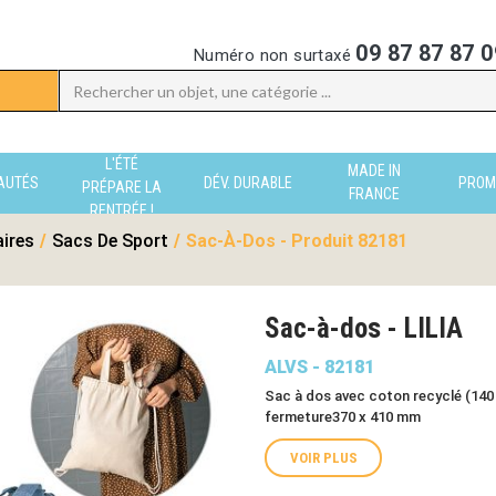
09 87 87 87 0
Numéro non surtaxé
L'ÉTÉ
MADE IN
AUTÉS
DÉV. DURABLE
PROM
PRÉPARE LA
FRANCE
RENTRÉE !
aires
/
Sacs De Sport
/
Sac-À-Dos - Produit 82181
Sac-à-dos - LILIA
ALVS - 82181
Sac à dos avec coton recyclé (140
fermeture370 x 410 mm
VOIR PLUS