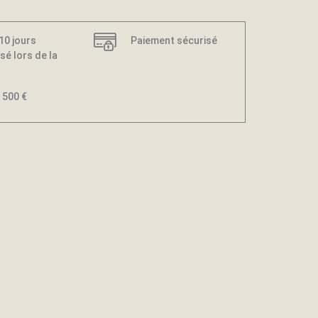
 10 jours
Paiement sécurisé
sé lors de la
 500 €