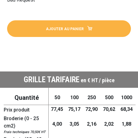
AJOUTER AU PANIER
GRILLE TARIFAIRE
en € HT / pièce
Quantité
50
100
250
500
1000
77,45
75,17
72,90
70,62
68,34
Prix produit
Broderie (0 - 25
4,00
3,05
2,16
2,02
1,88
cm2)
Frais techniques 70,50€ HT