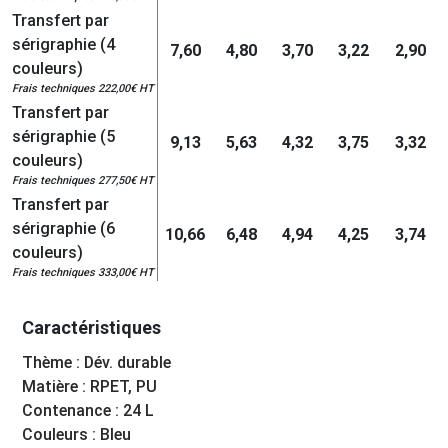
Transfert par
sérigraphie (4
7,60
4,80
3,70
3,22
2,90
couleurs)
Frais techniques 222,00€ HT
Transfert par
sérigraphie (5
9,13
5,63
4,32
3,75
3,32
couleurs)
Frais techniques 277,50€ HT
Transfert par
sérigraphie (6
10,66
6,48
4,94
4,25
3,74
couleurs)
Frais techniques 333,00€ HT
Caractéristiques
Thème : Dév. durable
Matière : RPET, PU
Contenance : 24 L
Couleurs : Bleu