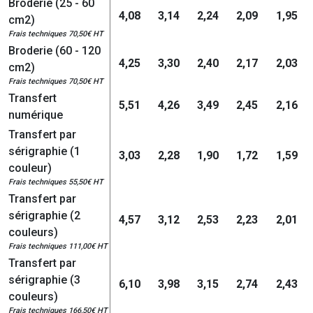
Broderie (25 - 60
4,08
3,14
2,24
2,09
1,95
cm2)
Frais techniques 70,50€ HT
Broderie (60 - 120
4,25
3,30
2,40
2,17
2,03
cm2)
Frais techniques 70,50€ HT
Transfert
5,51
4,26
3,49
2,45
2,16
numérique
Transfert par
sérigraphie (1
3,03
2,28
1,90
1,72
1,59
couleur)
Frais techniques 55,50€ HT
Transfert par
sérigraphie (2
4,57
3,12
2,53
2,23
2,01
couleurs)
Frais techniques 111,00€ HT
Transfert par
sérigraphie (3
6,10
3,98
3,15
2,74
2,43
couleurs)
Frais techniques 166,50€ HT