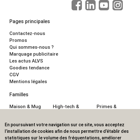
Pages principales
Contactez-nous
Promos
Qui sommes-nous ?
Marquage publicitaire
Les actus ALVS
Goodies tendance
CGV
Mentions légales
Familles
Maison & Mug
High-tech &
Primes &
Auto &
Multimédia
Goodies
Outillage
Parapluies
Alimentation &
En poursuivant votre navigation sur ce site, vous acceptez
Écriture
Sport &
Boisson
l’installation de cookies afin de nous permettre d’établir des
Bagagerie sacs
Outdoor
Textile &
statistiques sur le volume des fréquentations, améliorer