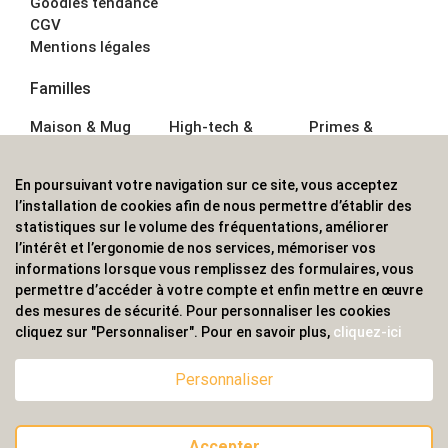
Goodies tendance
CGV
Mentions légales
Familles
Maison & Mug
High-tech &
Primes &
Auto &
Multimédia
Goodies
Outillage
Parapluies
Alimentation &
En poursuivant votre navigation sur ce site, vous acceptez
Écriture
Sport &
Boisson
l’installation de cookies afin de nous permettre d’établir des
Bagagerie sacs
Outdoor
Textile &
statistiques sur le volume des fréquentations, améliorer
Enfant
Casquette
l’intérêt et l’ergonomie de nos services, mémoriser vos
Accessoires de
informations lorsque vous remplissez des formulaires, vous
bureau
permettre d’accéder à votre compte et enfin mettre en œuvre
ALVS, fournisseur d'objets publicitaires, pour les
des mesures de sécurité. Pour personnaliser les cookies
cliquez sur "Personnaliser". Pour en savoir plus,
cliquez-ici
professionnels. Une implantation nationale, une
couverture internationale.
Personnaliser
Accepter