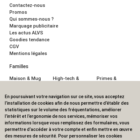
Contactez-nous
Promos
Qui sommes-nous ?
Marquage publicitaire
Les actus ALVS
Goodies tendance
CGV
Mentions légales
Familles
Maison & Mug
High-tech &
Primes &
Auto &
Multimédia
Goodies
Outillage
Parapluies
Alimentation &
En poursuivant votre navigation sur ce site, vous acceptez
Écriture
Sport &
Boisson
l’installation de cookies afin de nous permettre d’établir des
Bagagerie sacs
Outdoor
Textile &
statistiques sur le volume des fréquentations, améliorer
Enfant
Casquette
l’intérêt et l’ergonomie de nos services, mémoriser vos
Accessoires de
informations lorsque vous remplissez des formulaires, vous
bureau
permettre d’accéder à votre compte et enfin mettre en œuvre
ALVS, fournisseur d'objets publicitaires, pour les
des mesures de sécurité. Pour personnaliser les cookies