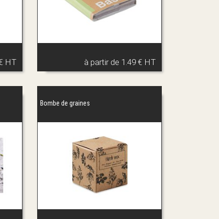
 € HT
à partir de
1.49 € HT
Bombe de graines