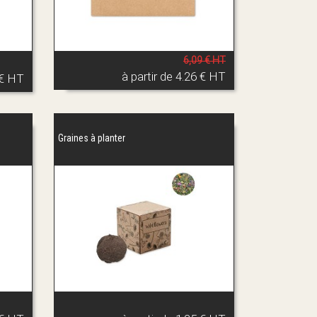
6,09 € HT
à partir de
4.26 € HT
 € HT
Graines à planter