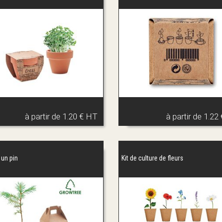
à partir de
1.20 € HT
à partir de
1.22
 un pin
Kit de culture de fleurs