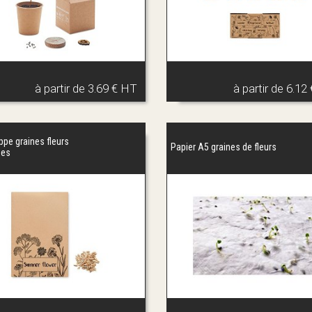
à partir de
3.69 € HT
à partir de
6.12
ppe graines fleurs
Papier A5 graines de fleurs
ges