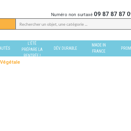
09 87 87 87 0
Numéro non surtaxé
L'ÉTÉ
MADE IN
AUTÉS
DÉV. DURABLE
PROM
PRÉPARE LA
FRANCE
RENTRÉE !
Végétale