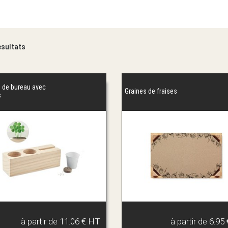
ésultats
n de bureau avec
Graines de fraises
s
à partir de
11.06 € HT
à partir de
6.95