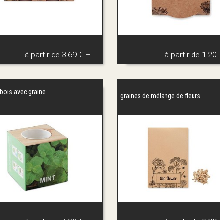
à partir de
3.69 € HT
à partir de
1.20
 bois avec graine
graines de mélange de fleurs
e