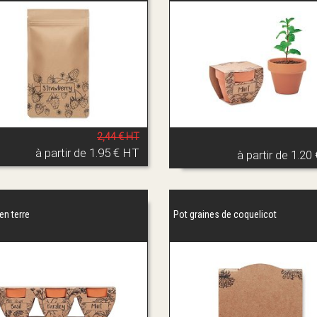
2,44 € HT
à partir de
1.95 € HT
à partir de
1.20
en terre
Pot graines de coquelicot