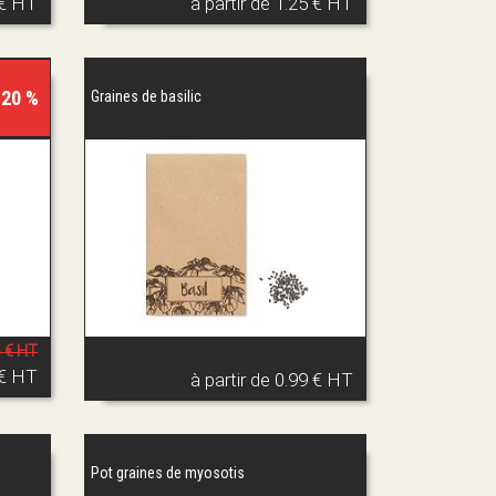
 € HT
à partir de
1.25 € HT
 20 %
Graines de basilic
5 € HT
 € HT
à partir de
0.99 € HT
Pot graines de myosotis