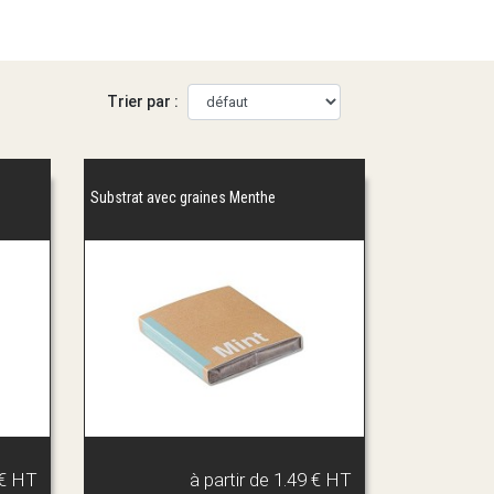
Trier par :
Substrat avec graines Menthe
 € HT
à partir de
1.49 € HT