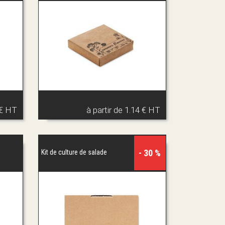
 € HT
à partir de
1.14 € HT
- 30 %
Kit de culture de salade