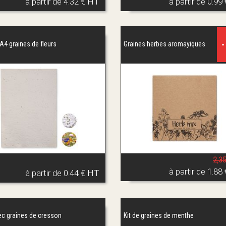
à partir de
4.32 € HT
à partir de
0.99
-
A4 graines de fleurs
Graines herbes aromayiques
2,3
à partir de
1.88
à partir de
0.44 € HT
ec graines de cresson
Kit de graines de menthe