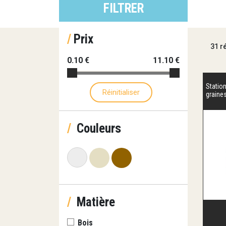
FILTRER
×
/
Prix
31 r
0.10 €
11.10 €
Statio
Réinitialiser
graine
/
Couleurs
/
Matière
Bois