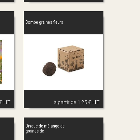
Bombe graines fleurs
 € HT
à partir de
1.25 € HT
Disque de mélange de
graines de