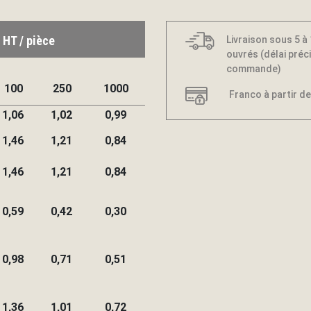
 HT / pièce
Livraison sous 5 à
ouvrés (délai préci
commande)
100
250
1000
Franco à partir de
1,06
1,02
0,99
1,46
1,21
0,84
1,46
1,21
0,84
0,59
0,42
0,30
0,98
0,71
0,51
1,36
1,01
0,72