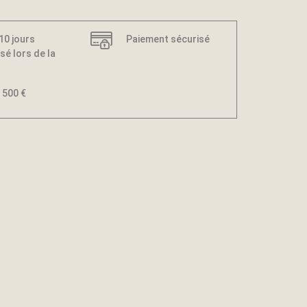
 10 jours
Paiement sécurisé
sé lors de la
 500 €