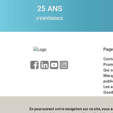
25 ANS
D'EXPÉRIENCE
Pages
Cont
Prom
Qui 
Marq
publi
Les 
Good
CGV
Menti
En poursuivant votre navigation sur ce site, vous a
ALVS, fournisseur d'objets publicitaires, pour