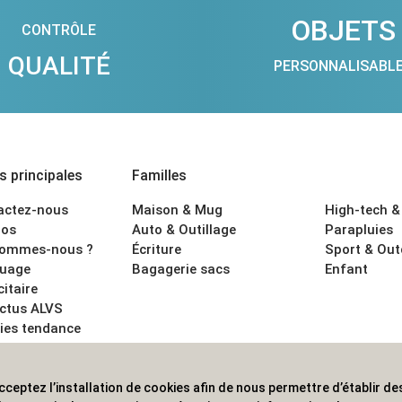
OBJETS
CONTRÔLE
QUALITÉ
PERSONNALISABL
 principales
Familles
actez-nous
Maison & Mug
High-tech &
os
Auto & Outillage
Parapluies
sommes-nous ?
Écriture
Sport & Ou
uage
Bagagerie sacs
Enfant
citaire
actus ALVS
ies tendance
ons légales
cceptez l’installation de cookies afin de nous permettre d’établir des
 les professionnels. Une implantation nationale, une couverture in