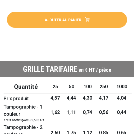
AJOUTER AU PANIER
GRILLE TARIFAIRE
en € HT / pièce
Quantité
25
50
100
250
1000
4,57
4,44
4,30
4,17
4,04
Prix produit
Tampographie - 1
1,62
1,11
0,74
0,56
0,44
couleur
Frais techniques 37,50€ HT
Tampographie - 2
2,60
1,75
1,12
0,85
0,65