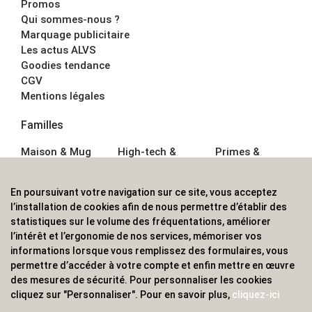
Promos
Qui sommes-nous ?
Marquage publicitaire
Les actus ALVS
Goodies tendance
CGV
Mentions légales
Familles
Maison & Mug
High-tech &
Primes &
Auto &
Multimédia
Goodies
Outillage
Parapluies
Alimentation &
En poursuivant votre navigation sur ce site, vous acceptez
Écriture
Sport &
Boisson
l’installation de cookies afin de nous permettre d’établir des
Bagagerie sacs
Outdoor
Textile &
statistiques sur le volume des fréquentations, améliorer
Enfant
Casquette
l’intérêt et l’ergonomie de nos services, mémoriser vos
Accessoires de
informations lorsque vous remplissez des formulaires, vous
bureau
permettre d’accéder à votre compte et enfin mettre en œuvre
ALVS, fournisseur d'objets publicitaires, pour les
des mesures de sécurité. Pour personnaliser les cookies
cliquez sur "Personnaliser". Pour en savoir plus,
cliquez-ici
professionnels. Une implantation nationale, une