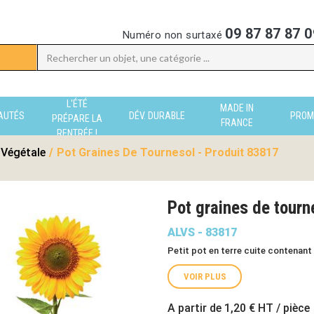
09 87 87 87 0
Numéro non surtaxé
L'ÉTÉ
MADE IN
AUTÉS
DÉV. DURABLE
PROM
PRÉPARE LA
FRANCE
RENTRÉE !
Végétale
/
Pot Graines De Tournesol - Produit 83817
Pot graines de tour
ALVS - 83817
Petit pot en terre cuite contenant
VOIR PLUS
A partir de
1,20 €
HT / pièce