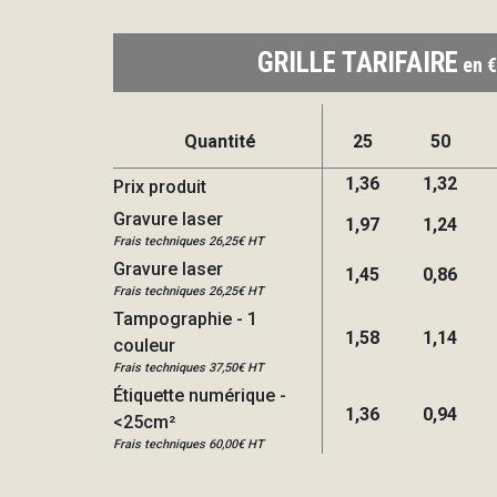
GRILLE TARIFAIRE
en €
Quantité
25
50
1,36
1,32
Prix produit
Gravure laser
1,97
1,24
Frais techniques 26,25€ HT
Gravure laser
1,45
0,86
Frais techniques 26,25€ HT
Tampographie - 1
1,58
1,14
couleur
Frais techniques 37,50€ HT
Étiquette numérique -
1,36
0,94
<25cm²
Frais techniques 60,00€ HT