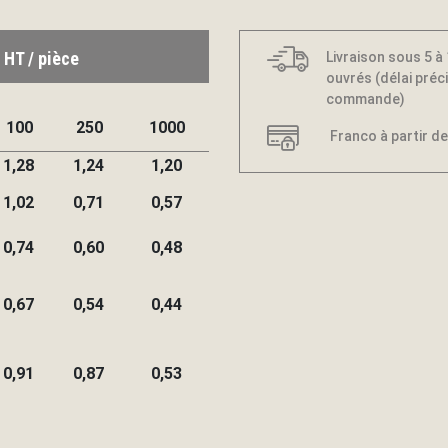
 HT / pièce
Livraison sous 5 à
ouvrés (délai préci
commande)
100
250
1000
Franco à partir de
1,28
1,24
1,20
1,02
0,71
0,57
0,74
0,60
0,48
0,67
0,54
0,44
0,91
0,87
0,53