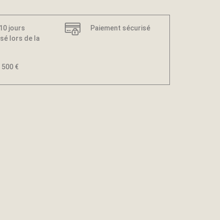
 10 jours
Paiement sécurisé
sé lors de la
 500 €