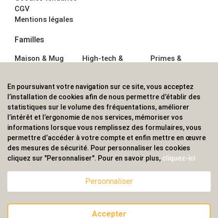
CGV
Mentions légales
Familles
Maison & Mug
High-tech &
Primes &
Auto &
Multimédia
Goodies
Outillage
Parapluies
Alimentation &
En poursuivant votre navigation sur ce site, vous acceptez
Écriture
Sport &
Boisson
l’installation de cookies afin de nous permettre d’établir des
Bagagerie sacs
Outdoor
Textile &
statistiques sur le volume des fréquentations, améliorer
Enfant
Casquette
l’intérêt et l’ergonomie de nos services, mémoriser vos
Accessoires de
informations lorsque vous remplissez des formulaires, vous
bureau
permettre d’accéder à votre compte et enfin mettre en œuvre
ALVS, fournisseur d'objets publicitaires, pour les
des mesures de sécurité. Pour personnaliser les cookies
cliquez sur "Personnaliser". Pour en savoir plus,
cliquez-ici
professionnels. Une implantation nationale, une
couverture internationale.
Personnaliser
Accepter
© 2020 ALVS