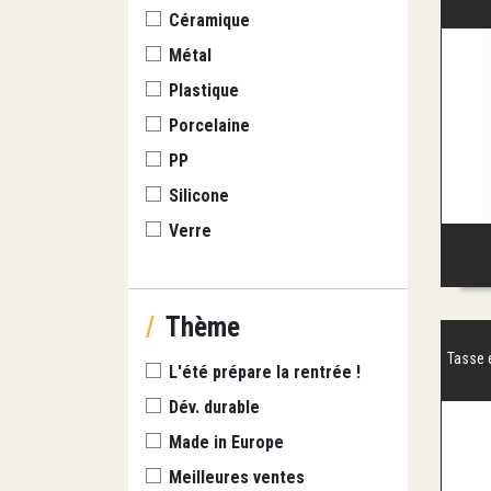
à la c
Céramique
en ino
Métal
fantai
envies
Plastique
Porcelaine
PP
Silicone
Verre
/
Thème
Tasse 
L'été prépare la rentrée !
Dév. durable
Made in Europe
Meilleures ventes