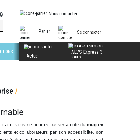
Nous contacter
9
Panier
Se connecter
OTIONS
ALVS Express 3
Actus
jours
prise
/
urnable
 efficace, vous ne pourrez passer à côté du
mug en
lients et collaborateurs par son accessibilité, son
e s’utilise au bureau, mais aussi à la maison, et