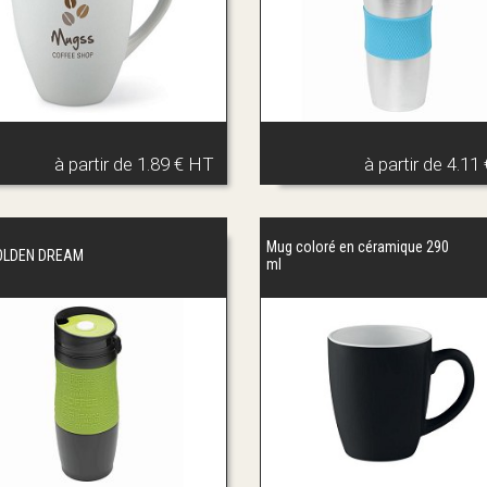
à partir de
1.89 € HT
à partir de
4.11
Mug coloré en céramique 290
OLDEN DREAM
ml