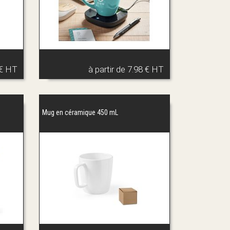
 € HT
à partir de
7.98 € HT
Mug en céramique 450 mL