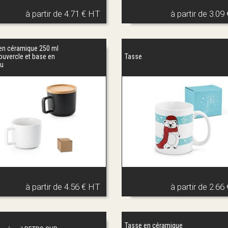
à partir de
4.71 € HT
à partir de
3.09
en céramique 250 ml
ouvercle et base en
Tasse
u
à partir de
4.56 € HT
à partir de
2.66
Tasse en céramique