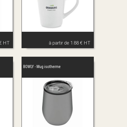
 € HT
à partir de
1.88 € HT
BOWLY - Mug isotherme