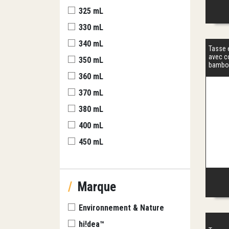
325 mL
330 mL
340 mL
Tasse 
avec c
350 mL
bambo
360 mL
370 mL
380 mL
400 mL
450 mL
/
Marque
Environnement & Nature
hi!dea™