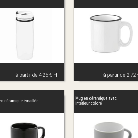
onsommation de boissons chaudes comprend d’autres modèles de
m
x, en silicone, en plastique ou encore en liège. Nous proposon
sistes, tels que des tasses qui changent de couleur avec la chaleur
 et surprenez vos clients avec des
mugs publicitaires
de haute quali
à partir de
4.25 € HT
à partir de
2.72
Mug en céramique avec
en céramique émaillée
intérieur coloré