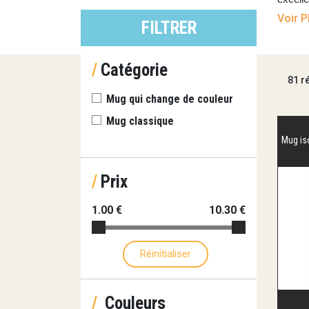
propage
Voir P
FILTRER
au long
inconto
×
/
Catégorie
81 r
Un
m
Mug qui change de couleur
Grâce 
Mug classique
gobele
Mug i
entrep
sur les
/
Prix
soit pa
de vos 
1.00 €
10.30 €
sur le 
Un g
Réinitialiser
Dans ce
de choi
/
Couleurs