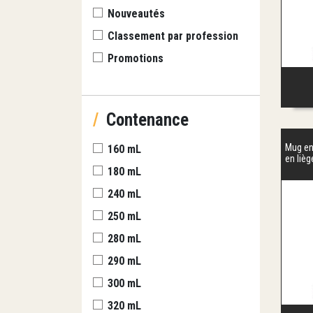
Nouveautés
Classement par profession
Promotions
/
Contenance
Mug en
160 mL
en lièg
180 mL
240 mL
250 mL
280 mL
290 mL
300 mL
320 mL