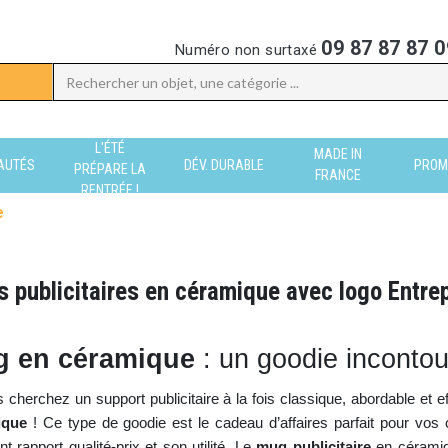
09 87 87 87 0
Numéro non surtaxé
L'ÉTÉ
MADE IN
AUTÉS
DÉV. DURABLE
PROM
PRÉPARE LA
FRANCE
RENTRÉE !
e
 publicitaires en céramique avec logo Entre
 en céramique
: un goodie inconto
s cherchez un support publicitaire à la fois classique, abordable et
ique
! Ce type de goodie est le cadeau d’affaires parfait pour vos c
nt rapport qualité-prix et son utilité. Le
mug publicitaire
en céramiqu