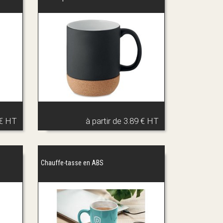
ugs personnalisés
, tels que des
mugs isothermes
s aussi des mugs de voyage et des modèles plus
. En bref, avec ALVS, vous donnez vie à toutes vos
té !
 € HT
à partir de
3.89 € HT
Chauffe-tasse en ABS