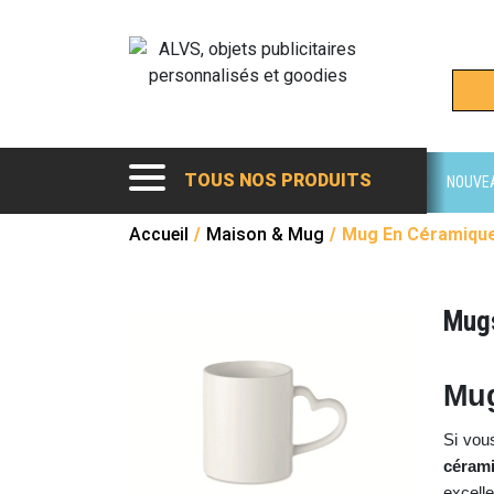
TOUS NOS PRODUITS
NOUVE
Accueil
/
Maison & Mug
/
Mug En Céramiqu
Mugs
Mug
Si vou
céram
excelle