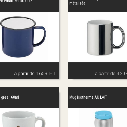
en émail RETRO CUP
métalisée
à partir de
1.65 € HT
à partir de
3.20
 grès 160ml
Mug isotherme AU LAIT