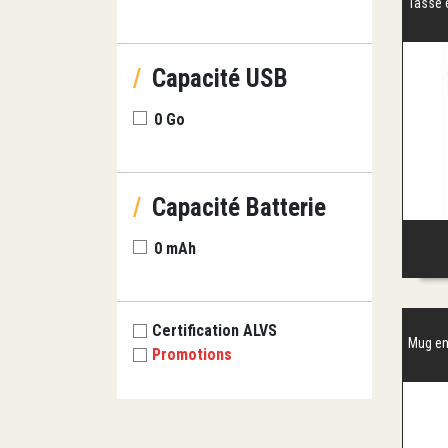
Tasse 
/
Capacité USB
0 Go
/
Capacité Batterie
0 mAh
Certification ALVS
Mug en
Promotions