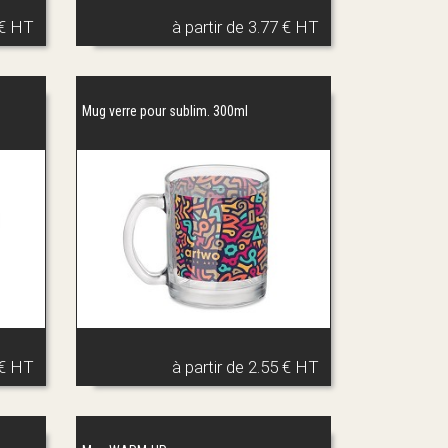
 € HT
à partir de
3.77 € HT
Mug verre pour sublim. 300ml
 € HT
à partir de
2.55 € HT