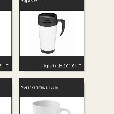
Mug WARM-UP
 € HT
à partir de
2.01 € HT
Mug en céramique. 180 ml.