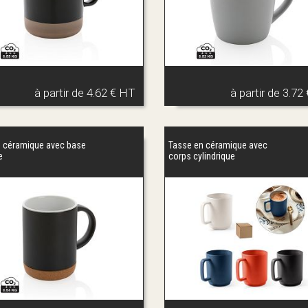
à partir de
4.62 € HT
à partir de
3.72
 céramique avec base
Tasse en céramique avec
e
corps cylindrique