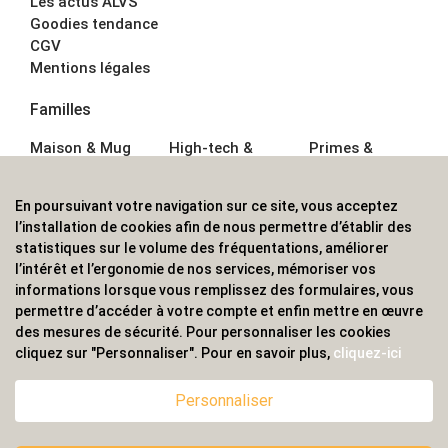
Les actus ALVS
Goodies tendance
CGV
Mentions légales
Familles
Maison & Mug
High-tech &
Primes &
Auto &
Multimédia
Goodies
Outillage
Parapluies
Alimentation &
En poursuivant votre navigation sur ce site, vous acceptez
Écriture
Sport &
Boisson
l’installation de cookies afin de nous permettre d’établir des
Bagagerie sacs
Outdoor
Textile &
statistiques sur le volume des fréquentations, améliorer
Enfant
Casquette
l’intérêt et l’ergonomie de nos services, mémoriser vos
Accessoires de
informations lorsque vous remplissez des formulaires, vous
bureau
permettre d’accéder à votre compte et enfin mettre en œuvre
ALVS, fournisseur d'objets publicitaires, pour les
des mesures de sécurité. Pour personnaliser les cookies
cliquez sur "Personnaliser". Pour en savoir plus,
cliquez-ici
professionnels. Une implantation nationale, une
couverture internationale.
Personnaliser